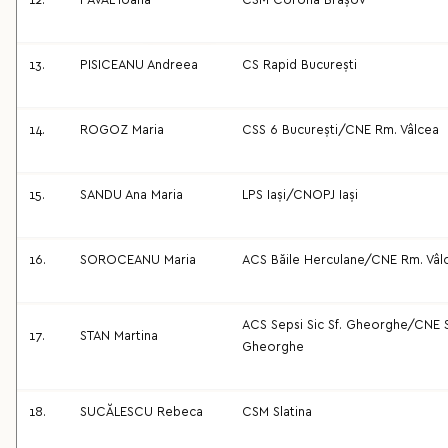
12.
PAVĂL Ioana
CSM Corona Brașov
13.
PISICEANU Andreea
CS Rapid București
14.
ROGOZ Maria
CSS 6 București/CNE Rm. Vâlcea
15.
SANDU Ana Maria
LPS Iași/CNOPJ Iași
16.
SOROCEANU Maria
ACS Băile Herculane/CNE Rm. Vâl
ACS Sepsi Sic Sf. Gheorghe/CNE S
17.
STAN Martina
Gheorghe
18.
SUCĂLESCU Rebeca
CSM Slatina