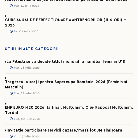
Mar, 14 iulie 2026
CURS ANUAL DE PERFECȚIONARE A ANTRENORILOR (JUNIORI) -
2026
Joi, 02 iulie 2026
STIRI IN ALTE CATEGORII
La Pitești se va decide titlul mondial la handbal feminin U18
Mar, 28 iulie 2026
Tragerea la sorți pentru Supercupa României 2026 (Feminin și
Masculin)
Mie, 22 iulie 2026
EHF EURO M20 2026, la final. Mulțumim, Cluj-Napoca! Mulțumim,
Turda!
Lun, 20 iulie 2026
Invitație participare servicii cazare/masă lot JM Timișoara
Vin, 17 iulie 2026