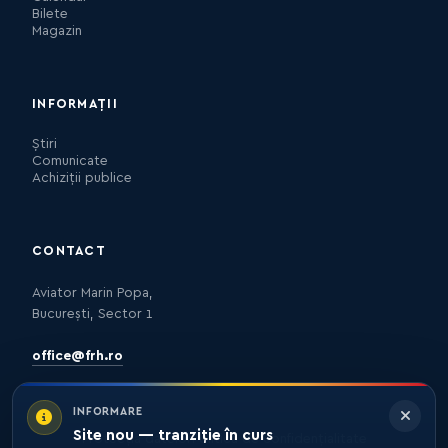
Bilete
Magazin
INFORMAȚII
Știri
Comunicate
Achiziții publice
CONTACT
Aviator Marin Popa,
București, Sector 1
office@frh.ro
INFORMARE
Site nou — tranziție în curs
Protecția datelor
Politica de confidențialitate