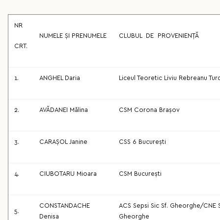
NR
NUMELE ȘI PRENUMELE
CLUBUL DE PROVENIENȚĂ
CRT.
1.
ANGHEL Daria
Liceul Teoretic Liviu Rebreanu Tur
2.
AVĂDANEI Mălina
CSM Corona Brașov
3.
CARAȘOL Janine
CSS 6 București
4.
CIUBOTARU Mioara
CSM București
CONSTANDACHE
ACS Sepsi Sic Sf. Gheorghe/CNE S
5.
Denisa
Gheorghe