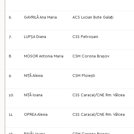
6.
GAVRILĂ Ana Maria
ACS Lucian Bute Galați
7.
LUPȘA Diana
CSS Petroșani
8.
MOSOR Antonia Maria
CSM Corona Brașov
9.
NIȚĂ Alexia
CSM Ploiești
10.
NIȚĂ Ioana
CSS Caracal/CNE Rm. Vâlcea
11.
OPREA Alexia
CSS Caracal/CNE Rm. Vâlcea