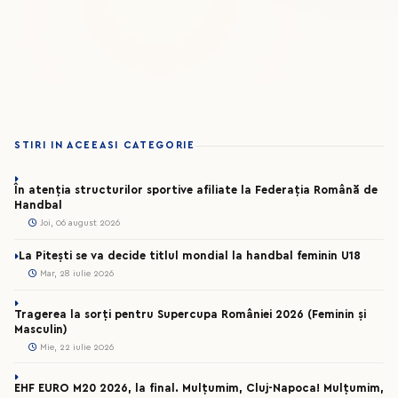
STIRI IN ACEEASI CATEGORIE
În atenția structurilor sportive afiliate la Federația Română de
Handbal
Joi, 06 august 2026
La Pitești se va decide titlul mondial la handbal feminin U18
Mar, 28 iulie 2026
Tragerea la sorți pentru Supercupa României 2026 (Feminin și
Masculin)
Mie, 22 iulie 2026
EHF EURO M20 2026, la final. Mulțumim, Cluj-Napoca! Mulțumim,