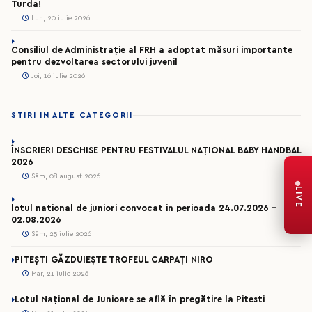
Turda!
Lun, 20 iulie 2026
Consiliul de Administrație al FRH a adoptat măsuri importante
pentru dezvoltarea sectorului juvenil
Joi, 16 iulie 2026
STIRI IN ALTE CATEGORII
ÎNSCRIERI DESCHISE PENTRU FESTIVALUL NAȚIONAL BABY HANDBAL
2026
Sâm, 08 august 2026
LIVE
lotul national de juniori convocat in perioada 24.07.2026 –
02.08.2026
Sâm, 25 iulie 2026
PITEȘTI GĂZDUIEȘTE TROFEUL CARPAȚI NIRO
Mar, 21 iulie 2026
Lotul Național de Junioare se află în pregătire la Pitesti