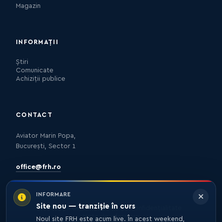
Magazin
INFORMAȚII
Știri
Comunicate
Achiziții publice
CONTACT
Aviator Marin Popa,
București, Sector 1
office@frh.ro
INFORMARE
Site nou — tranziție în curs
Protecția datelor
Politica de confidențialitate
Nota de informare
Noul site FRH este acum live. În acest weekend,