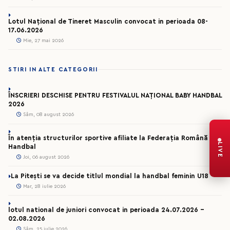
Lotul Național de Tineret Masculin convocat in perioada 08-
17.06.2026
Mie, 27 mai 2026
STIRI IN ALTE CATEGORII
ÎNSCRIERI DESCHISE PENTRU FESTIVALUL NAȚIONAL BABY HANDBAL
2026
Sâm, 08 august 2026
În atenția structurilor sportive afiliate la Federația Română de
LIVE
Handbal
Joi, 06 august 2026
La Pitești se va decide titlul mondial la handbal feminin U18
Mar, 28 iulie 2026
lotul national de juniori convocat in perioada 24.07.2026 –
02.08.2026
Sâm, 25 iulie 2026