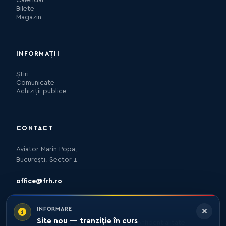
Bilete
Magazin
INFORMAȚII
Știri
Comunicate
Achiziții publice
CONTACT
Aviator Marin Popa,
București, Sector 1
office@frh.ro
INFORMARE
Site nou — tranziție în curs
Protecția datelor
Politica de confidențialitate