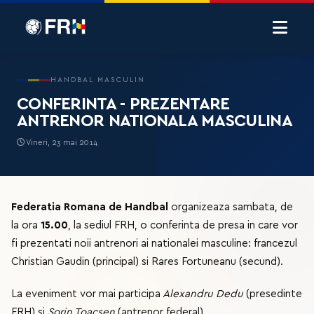
HANDBAL MASCULIN
CONFERINTA - PREZENTARE
ANTRENOR NATIONALA MASCULINA
Vineri, 23 mai 2014
Federatia Romana de Handbal
organizeaza sambata, de
la ora
15.00
, la sediul FRH, o conferinta de presa in care vor
fi prezentati noii antrenori ai nationalei masculine: francezul
Christian Gaudin (principal) si Rares Fortuneanu (secund).
La eveniment vor mai participa
Alexandru Dedu
(presedinte
FRH) si
Sorin Toacsen
(antrenor federal).