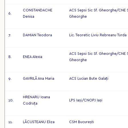
CONSTANDACHE
ACS Sepsi Sic Sf. Gheorghe/CNE S
6.
Denisa
Gheorghe
7.
DAMIAN Teodora
Lic. Teoretic Liviu Rebreanu Turda
ACS Sepsi Sic Sf. Gheorghe/CNE S
8.
ENEA Alexia
Gheorghe
9.
GAVRILĂ Ana Maria
ACS Lucian Bute Galați
HRENARU Ioana
10.
LPS Iași/CNOPJ Iași
Codruța
11.
LĂCUSTEANU Eliza
CSM București