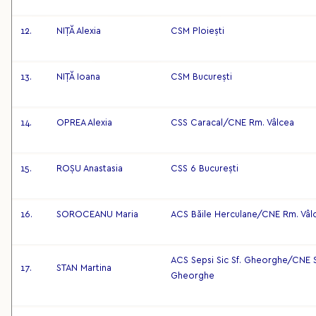
12.
NIȚĂ Alexia
CSM Ploiești
13.
NIȚĂ Ioana
CSM București
14.
OPREA Alexia
CSS Caracal/CNE Rm. Vâlcea
15.
ROȘU Anastasia
CSS 6 București
16.
SOROCEANU Maria
ACS Băile Herculane/CNE Rm. Vâl
ACS Sepsi Sic Sf. Gheorghe/CNE S
17.
STAN Martina
Gheorghe