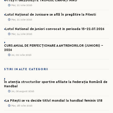
PITEȘTI GĂZDUIEȘTE TROFEUL CARPAȚI NIRO
Mar, 21 iulie 2026
Lotul Național de Junioare se află în pregătire la Pitesti
Mar, 21 iulie 2026
Lotul National de juniori convocat in perioada 15-22.07.2026
Mar, 14 iulie 2026
CURS ANUAL DE PERFECȚIONARE A ANTRENORILOR (JUNIORI) -
2026
Joi, 02 iulie 2026
STIRI IN ALTE CATEGORII
În atenția structurilor sportive afiliate la Federația Română de
Handbal
Joi, 06 august 2026
La Pitești se va decide titlul mondial la handbal feminin U18
Mar, 28 iulie 2026