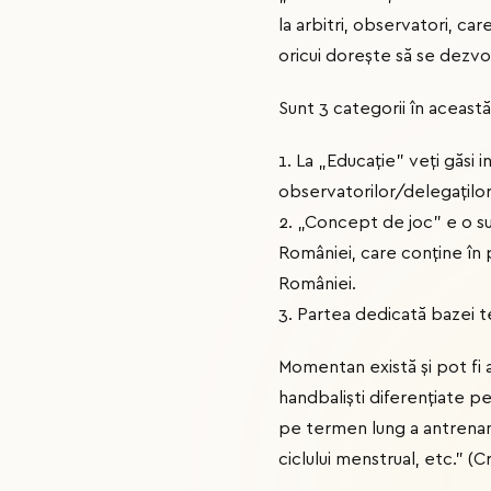
la arbitri, observatori, c
oricui dorește să se dezvol
Sunt 3 categorii în aceas
1. La „Educație” veți găsi i
observatorilor/delegaților
2. „Concept de joc” e o s
României, care conține în 
României.
3. Partea dedicată bazei te
Momentan există și pot fi a
handbaliști diferențiate p
pe termen lung a antrenam
ciclului menstrual, etc.” (Cr