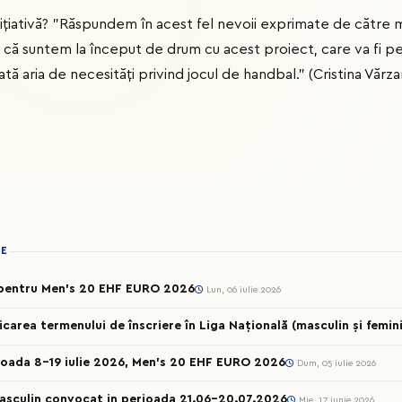
iativă? ”Răspundem în acest fel nevoii exprimate de către memb
că suntem la început de drum cu acest proiect, care va fi peri
ă aria de necesități privind jocul de handbal.” (Cristina Vărzar
IE
t pentru Men’s 20 EHF EURO 2026
Lun, 06 iulie 2026
ea termenului de înscriere în Liga Națională (masculin și femini
ioada 8-19 iulie 2026, Men’s 20 EHF EURO 2026
Dum, 05 iulie 2026
Masculin convocat in perioada 21.06-20.07.2026
Mie, 17 iunie 2026