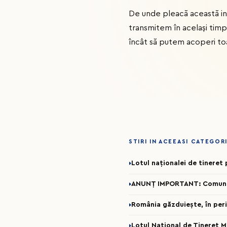
De unde pleacă această iniț
transmitem în același timp 
încât să putem acoperi toat
STIRI IN ACEEASI CATEGOR
Lotul naționalei de tinere
ANUNȚ IMPORTANT: Comunicar
România găzduiește, în per
Lotul Național de Tineret 