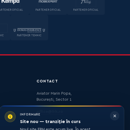
ARTENER OFICIAL
PARTENER OFICIAL
PARTENER OFICIAL
NIC
PARTENER TEHNIC
CONTACT
Aviator Marin Popa,
București, Sector 1
office@frh.ro
INFORMARE
Site nou — tranziție în curs
Noul site FRH este acum live. În acest