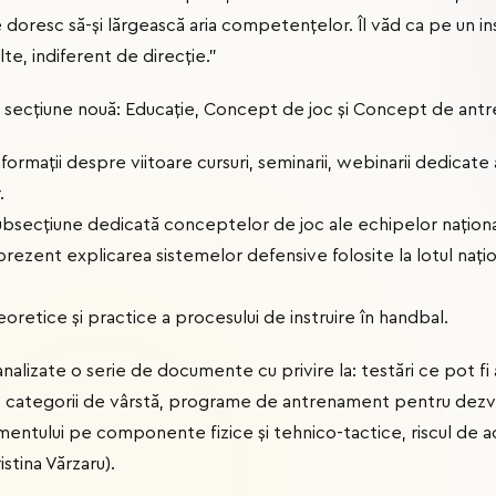
are doresc să-și lărgească aria competențelor. Îl văd ca pe un 
te, indiferent de direcție.”
tă secțiune nouă: Educație, Concept de joc și Concept de ant
nformații despre viitoare cursuri, seminarii, webinarii dedicate a
.
ubsecțiune dedicată conceptelor de joc ale echipelor națion
prezent explicarea sistemelor defensive folosite la lotul națio
oretice și practice a procesului de instruire în handbal.
nalizate o serie de documente cu privire la: testări ce pot fi 
e categorii de vârstă, programe de antrenament pentru dezvol
entului pe componente fizice și tehnico-tactice, riscul de a
istina Vărzaru).