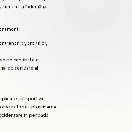
instrument la îndemâna
renament.
ntrenorilor, arbitrilor,
ale de handbal ale
nal de senioare al
aplicate pe sportivii
tarea forței, planificarea
ccidentare în perioada