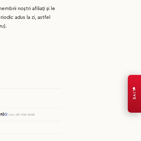
rii noștri afiliați și le
odic adus la zi, astfel
u).
LIVE
n)
Lun, 06 iulie 2026