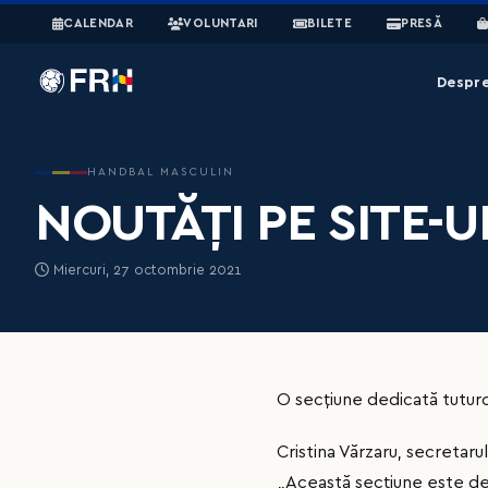
CALENDAR
VOLUNTARI
BILETE
PRESĂ
Despr
HANDBAL MASCULIN
NOUTĂȚI PE SITE-U
Miercuri, 27 octombrie 2021
O secțiune dedicată tuturo
Cristina Vărzaru, secretaru
„Această secțiune este dedi