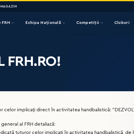
MAGAZIN
e FRH
Echipa Națională
Competiții
Cluburi
L FRH.RO!
r celor implicați direct în activitatea handbalistică: ”DEZV
l general al FRH detaliază:
cată tuturor celor implicați în activitatea handbalistică, de l