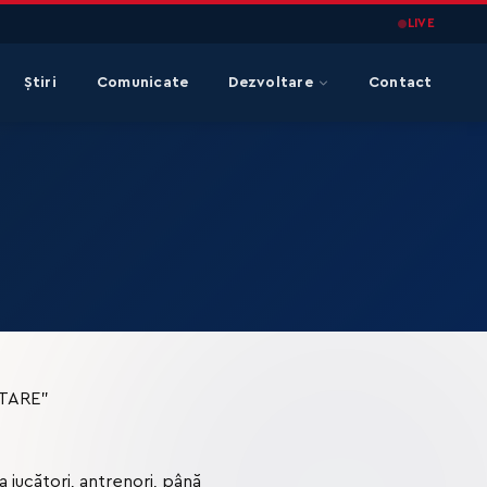
LIVE
Știri
Comunicate
Dezvoltare
Contact
OLTARE”
a jucători, antrenori, până