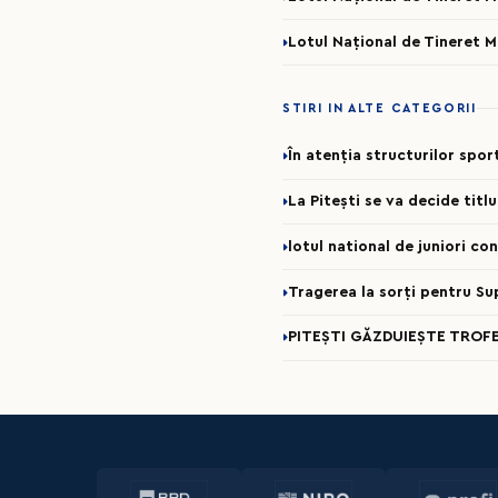
Lotul Național de Tineret 
STIRI IN ALTE CATEGORII
În atenția structurilor spo
La Pitești se va decide titl
lotul national de juniori c
Tragerea la sorți pentru Su
PITEȘTI GĂZDUIEȘTE TROFE