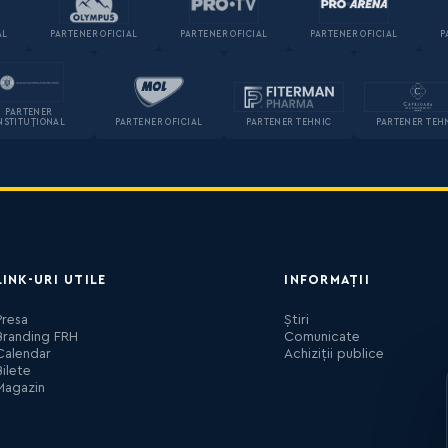
AL
PARTENER OFICIAL
PARTENER OFICIAL
PARTENER OFICIAL
P
PARTENER
NSTITUȚIONAL
PARTENER OFICIAL
PARTENER TEHNIC
PARTENER TEH
LINK-URI UTILE
INFORMAȚII
Presa
Știri
Branding FRH
Comunicate
Calendar
Achiziții publice
Bilete
Magazin