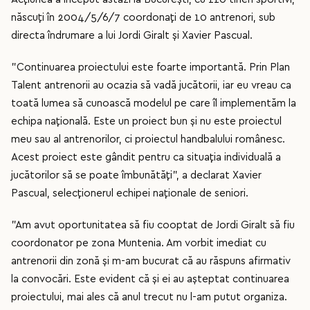
născuți în 2004/5/6/7 coordonați de 10 antrenori, sub
directa îndrumare a lui Jordi Giralt și Xavier Pascual.
”Continuarea proiectului este foarte importantă. Prin Plan
Talent antrenorii au ocazia să vadă jucătorii, iar eu vreau ca
toată lumea să cunoască modelul pe care îl implementăm la
echipa națională. Este un proiect bun și nu este proiectul
meu sau al antrenorilor, ci proiectul handbalului românesc.
Acest proiect este gândit pentru ca situația individuală a
jucătorilor să se poate îmbunătăți”, a declarat Xavier
Pascual, selecționerul echipei naționale de seniori.
”Am avut oportunitatea să fiu cooptat de Jordi Giralt să fiu
coordonator pe zona Muntenia. Am vorbit imediat cu
antrenorii din zonă și m-am bucurat că au răspuns afirmativ
la convocări. Este evident că și ei au așteptat continuarea
proiectului, mai ales că anul trecut nu l-am putut organiza.