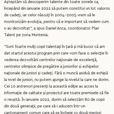
Așteptăm să descoperim talente din toate zonele ca,
începând din ianuarie 2022 să putem constitui un lot valoros
de cadeți, iar celor născuți în 2004-2005 vrem să le
monitorizăm evoluția, pentru că e important să vedem cum
s-au dezvoltat”, a spus Daniel Anca, coordonator Plan
Talent pe zona Muntenia.
”Sunt foarte mulți copii talentați în țară și mă bucur că am
dat startul acestui program prin care vom face o selecție în
vederea dezvoltării centrelor naționale de excelență,
centrelor olimpice de pregătire a juniorilor și echipelor
naționale de juniori și cadeți. Fără o muncă asiduă de echipă
la nivel de juniori, nu putem ajunge la nivelul la care ne dorim.
Cei 10 antrenori prezenți la această ediție au acces la
informație de calitate și proiectul are toate premisele să fie
o reușită. În ianuarie 2022, dorim să selectăm 80 de copii
din două generații, pe care să-i aducem într-un
cantonament comun care să se încheie cu două meciuri