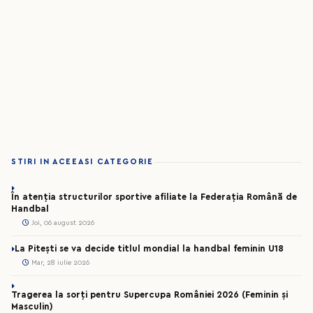
STIRI IN ACEEASI CATEGORIE
În atenția structurilor sportive afiliate la Federația Română de
Handbal
Joi, 06 august 2026
La Pitești se va decide titlul mondial la handbal feminin U18
Mar, 28 iulie 2026
Tragerea la sorți pentru Supercupa României 2026 (Feminin și
Masculin)