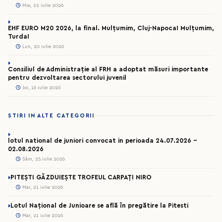
Mie, 22 iulie 2026
EHF EURO M20 2026, la final. Mulțumim, Cluj-Napoca! Mulțumim,
Turda!
Lun, 20 iulie 2026
Consiliul de Administrație al FRH a adoptat măsuri importante
pentru dezvoltarea sectorului juvenil
Joi, 16 iulie 2026
STIRI IN ALTE CATEGORII
lotul national de juniori convocat in perioada 24.07.2026 –
02.08.2026
Sâm, 25 iulie 2026
PITEȘTI GĂZDUIEȘTE TROFEUL CARPAȚI NIRO
Mar, 21 iulie 2026
Lotul Național de Junioare se află în pregătire la Pitesti
Mar, 21 iulie 2026