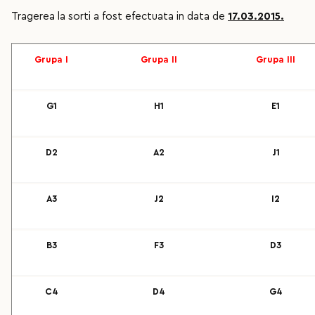
Tragerea la sorti a fost efectuata in data de
17.03.2015.
Grupa I
Grupa II
Grupa III
G1
H1
E1
D2
A2
J1
A3
J2
I2
B3
F3
D3
C4
D4
G4