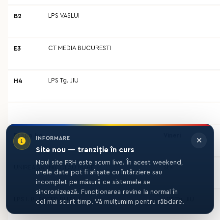
LPS VASLUI
B2
CT MEDIA BUCURESTI
E3
LPS Tg. JIU
H4
Etapa I-a
Vineri
INFORMARE
Site nou — tranziție în curs
Noul site FRH este acum live. În acest weekend,
UNIREA SANNICOLAU MARE
Sta
unele date pot fi afișate cu întârziere sau
incomplet pe măsură ce sistemele se
sincronizează. Funcționarea revine la normal în
LPS I. B. SOTER BUZAU
LPS Tg. JIU
cel mai scurt timp. Vă mulțumim pentru răbdare.