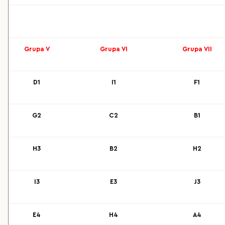
Grupa V
Grupa VI
Grupa VII
D1
I1
F1
G2
C2
B1
H3
B2
H2
I3
E3
J3
E4
H4
A4