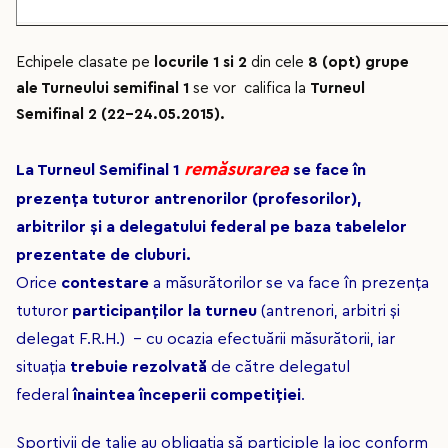
Echipele clasate pe
locurile 1 si 2
din cele
8 (opt) grupe
ale Turneului semifinal 1
se vor califica la
Turneul
Semifinal 2 (22-24.05.2015).
remăsurarea
La Turneul Semifinal 1
se face în
prezenţa tuturor antrenorilor (profesorilor),
arbitrilor și a delegatului federal pe baza tabelelor
prezentate de cluburi.
Orice
contestare
a măsurătorilor se va face în prezenţa
tuturor
participanţilor la turneu
(antrenori, arbitri şi
delegat F.R.H.) - cu ocazia efectuării măsurătorii, iar
situaţia
trebuie rezolvată
de către delegatul
federal
înaintea începerii competiţiei
.
Sportivii de talie au obligaţia să participle la joc conform