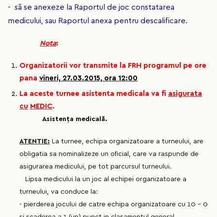
- să se anexeze la Raportul de joc constatarea
medicului, sau Raportul anexa pentru descalificare.
Nota
:
Organizatorii vor transmite la FRH programul pe ore
pana
vineri, 27.03.2015, ora 12:00
La aceste turnee asistenta medicala va fi
asigurata
cu
MEDIC
.
Asistenţa medicală.
ATENTIE:
La turnee, echipa organizatoare a turneului, are
obligatia sa nominalizeze un oficial, care va raspunde de
asigurarea medicului, pe tot parcursul turneului.
Lipsa medicului la un joc al echipei organizatoare a
turneului, va conduce la:
- pierderea jocului de catre echipa organizatoare cu 10 – 0
si scaderea a 1 (un) punct in clasamentul general.