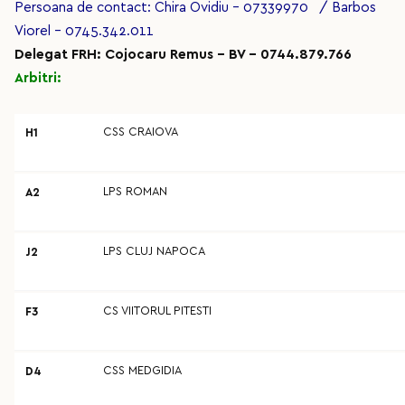
Persoana de contact: Chira Ovidiu - 07339970 / Barbos
Viorel - 0745.342.011
Delegat FRH: Cojocaru Remus - BV - 0744.879.766
Arbitri:
CSS CRAIOVA
H1
LPS ROMAN
A2
LPS CLUJ NAPOCA
J2
CS VIITORUL PITESTI
F3
CSS MEDGIDIA
D4