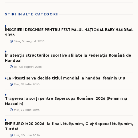
STIRI IN ALTE CATEGORII
ÎNSCRIERI DESCHISE PENTRU FESTIVALUL NAȚIONAL BABY HANDBAL
2026
Sâm, 08 august 2026
În atenția structurilor sportive afiliate la Federația Română de
Handbal
Joi, 06 august 2026
La Pitești se va decide titlul mondial la handbal feminin U18
Mar, 28 iulie 2026
Tragerea la sorți pentru Supercupa României 2026 (Feminin și
Masculin)
Mie, 22 iulie 2026
EHF EURO M20 2026, la final. Mulțumim, Cluj-Napoca! Mulțumim,
Turda!
Lun, 20 iulie 2026