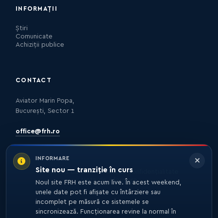
INFORMAȚII
Știri
Comunicate
Achiziții publice
CONTACT
Aviator Marin Popa,
București, Sector 1
office@frh.ro
INFORMARE
Site nou — tranziție în curs
Protecția datelor
Politica de confidențialitate
Nota de informare
Noul site FRH este acum live. În acest weekend,
unele date pot fi afișate cu întârziere sau
incomplet pe măsură ce sistemele se
sincronizează. Funcționarea revine la normal în
© 2026 FRH. TOATE DREPTURILE REZERVATE.