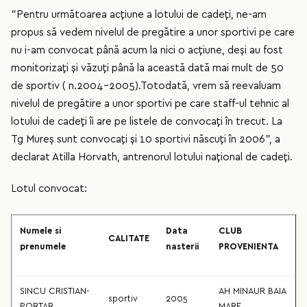
”Pentru următoarea acțiune a lotului de cadeți, ne-am
propus să vedem nivelul de pregătire a unor sportivi pe care
nu i-am convocat până acum la nici o acțiune, deși au fost
monitorizați și văzuți până la această dată mai mult de 50
de sportiv ( n.2004-2005).Totodată, vrem să reevaluam
nivelul de pregătire a unor sportivi pe care staff-ul tehnic al
lotului de cadeți îi are pe listele de convocați în trecut. La
Tg Mureș sunt convocați și 10 sportivi născuți în 2006”, a
declarat Atilla Horvath, antrenorul lotului național de cadeți.
Lotul convocat:
Numele si
Data
CLUB
CALITATE
prenumele
nasterii
PROVENIENTA
SINCU CRISTIAN-
AH MINAUR BAIA
sportiv
2005
PORTAR
MARE