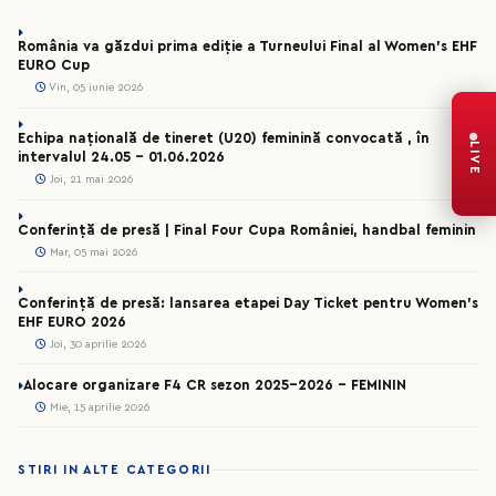
România va găzdui prima ediție a Turneului Final al Women’s EHF
EURO Cup
Vin, 05 iunie 2026
Echipa națională de tineret (U20) feminină convocată , în
LIVE
intervalul 24.05 – 01.06.2026
Joi, 21 mai 2026
Conferință de presă | Final Four Cupa României, handbal feminin
Mar, 05 mai 2026
Conferință de presă: lansarea etapei Day Ticket pentru Women’s
EHF EURO 2026
Joi, 30 aprilie 2026
Alocare organizare F4 CR sezon 2025-2026 - FEMININ
Mie, 15 aprilie 2026
STIRI IN ALTE CATEGORII