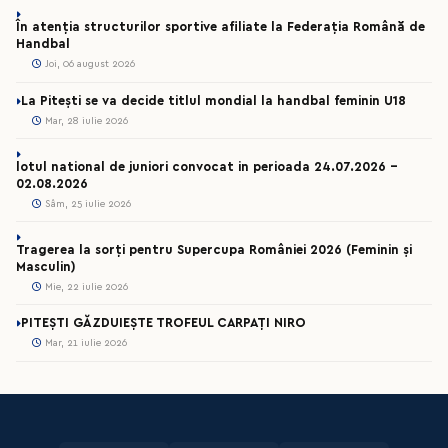
În atenția structurilor sportive afiliate la Federația Română de
Handbal
Joi, 06 august 2026
La Pitești se va decide titlul mondial la handbal feminin U18
Mar, 28 iulie 2026
lotul national de juniori convocat in perioada 24.07.2026 –
02.08.2026
Sâm, 25 iulie 2026
Tragerea la sorți pentru Supercupa României 2026 (Feminin și
Masculin)
Mie, 22 iulie 2026
PITEȘTI GĂZDUIEȘTE TROFEUL CARPAȚI NIRO
Mar, 21 iulie 2026