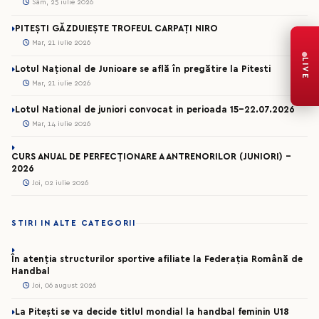
Sâm, 25 iulie 2026
PITEȘTI GĂZDUIEȘTE TROFEUL CARPAȚI NIRO
Mar, 21 iulie 2026
LIVE
Lotul Național de Junioare se află în pregătire la Pitesti
Mar, 21 iulie 2026
Lotul National de juniori convocat in perioada 15-22.07.2026
Mar, 14 iulie 2026
CURS ANUAL DE PERFECȚIONARE A ANTRENORILOR (JUNIORI) -
2026
Joi, 02 iulie 2026
STIRI IN ALTE CATEGORII
În atenția structurilor sportive afiliate la Federația Română de
Handbal
Joi, 06 august 2026
La Pitești se va decide titlul mondial la handbal feminin U18