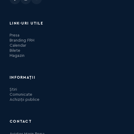
LINK-URI UTILE
Presa
Branding FRH
Calendar
Bilete
Magazin
INFORMAȚII
Știri
Comunicate
Achiziții publice
CONTACT
Aviator Marin Popa,