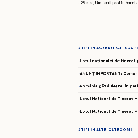
- 28 mai, Următorii pași în handb
STIRI IN ACEEASI CATEGOR
Lotul naționalei de tinere
ANUNȚ IMPORTANT: Comunicar
România găzduiește, în per
Lotul Național de Tineret 
Lotul Național de Tineret 
STIRI IN ALTE CATEGORII