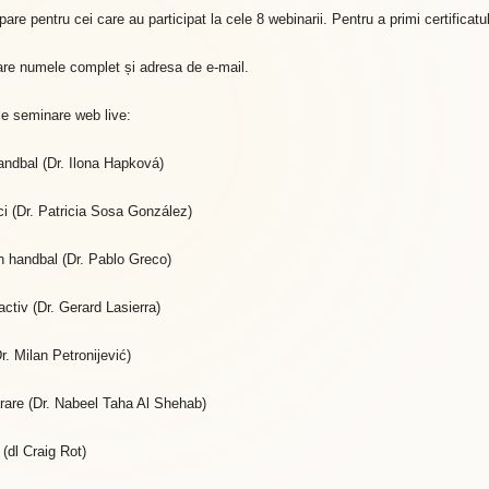
pare pentru cei care au participat la cele 8 webinarii. Pentru a primi certificatul
are numele complet și adresa de e-mail.
e seminare web live:
handbal (Dr. Ilona Hapková)
ici (Dr. Patricia Sosa González)
in handbal (Dr. Pablo Greco)
activ (Dr. Gerard Lasierra)
r. Milan Petronijević)
ărare (Dr. Nabeel Taha Al Shehab)
(dl Craig Rot)