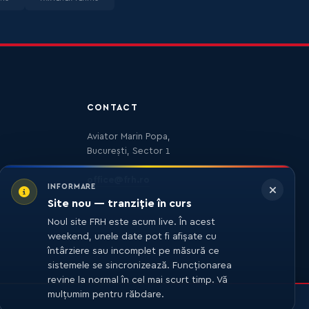
CONTACT
Aviator Marin Popa,
București, Sector 1
office@frh.ro
INFORMARE
Site nou — tranziție în curs
Noul site FRH este acum live. În acest
weekend, unele date pot fi afișate cu
întârziere sau incomplet pe măsură ce
sistemele se sincronizează. Funcționarea
revine la normal în cel mai scurt timp. Vă
mulțumim pentru răbdare.
DEZVOLTARE
27MEDIA