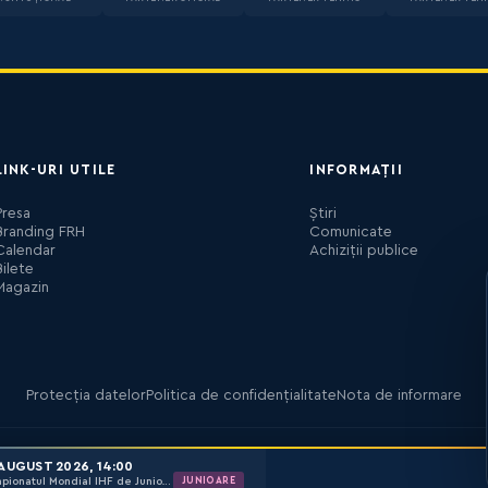
LINK-URI UTILE
INFORMAȚII
Presa
Știri
Branding FRH
Comunicate
Calendar
Achiziții publice
Bilete
Magazin
Protecția datelor
Politica de confidențialitate
Nota de informare
AUGUST 2026, 14:00
JUNIOARE
Campionatul Mondial IHF de Junioare (U18) – Romania 2026 Jocuri clasament 9-16