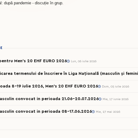
al: după pandemie - discuție în grup.
IE
t pentru Men’s 20 EHF EURO 2026
Lun, 06 iulie 2026
ea termenului de înscriere în Liga Națională (masculin și femini
ioada 8-19 iulie 2026, Men’s 20 EHF EURO 2026
Dum, 05 iulie 2026
Masculin convocat in perioada 21.06-20.07.2026
Mie, 17 iunie 2026
Masculin convocat in perioada 08-17.06.2026
Mie, 27 mai 2026