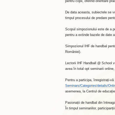
pentru copii, oferind orientare pra
De data aceasta, subiectele se v
timpul procesului de predare pentr
Scopul simpozionului este de a pr
pentru a extinde bazele de date ale
Simpozionul IHF de handbal pentru 
României).
Lectorii IHF Handball @ School vo
avea în total opt seminarii online
Pentru a participa, înregistrați-v
Seminars/Categories/details/On
asemenea, la Centrul de educație 
Pasionații de handbal din întreaga
În timpul seminariilor, participanți