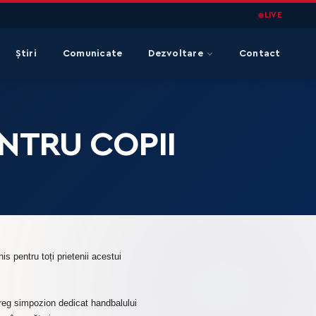
LIVE
Știri
Comunicate
Dezvoltare
Contact
NTRU COPII
s pentru toți prietenii acestui
reg simpozion dedicat handbalului