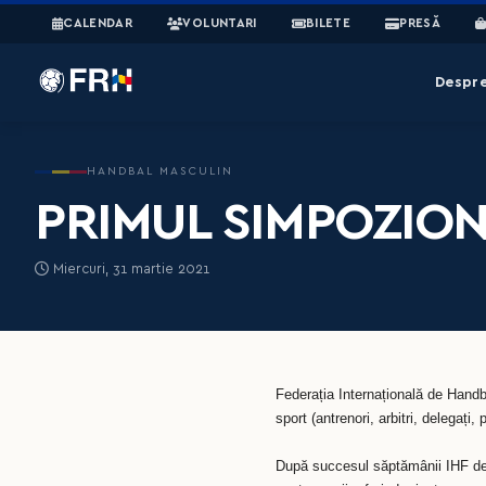
CALENDAR
VOLUNTARI
BILETE
PRESĂ
Despr
HANDBAL MASCULIN
PRIMUL SIMPOZION
Miercuri, 31 martie 2021
Federația Internațională de Handb
sport (antrenori, arbitri, delegați, 
După succesul săptămânii IHF de 