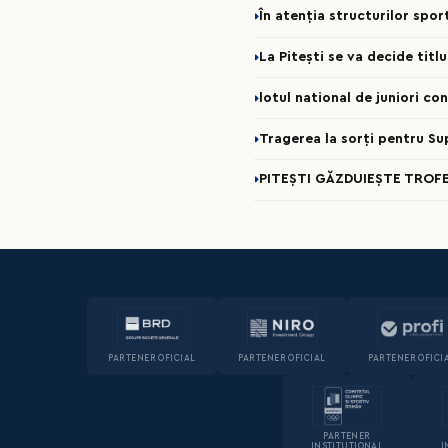
În atenția structurilor spo
La Pitești se va decide titl
lotul national de juniori c
Tragerea la sorți pentru Su
PITEȘTI GĂZDUIEȘTE TROFE
PARTENER OFICIAL
PARTENER OFICIAL
PARTENER OFICI
PARTENER
INSTITUȚIONAL
I