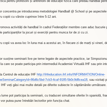
ctică pentru profesorii și antrenorii de educație fizică care predau handbal pent
or concentra pe introducerea metodologiei
Handball @ School
și pe aspectele 
u copiii cu vârste cuprinse între 5-12 ani.
omova activități de handbal în cadrul Federațiilor membre care aduc bucurie pen
 participanților la jocuri și exerciții pentru munca lor de zi cu zi.
copii va avea loc în luna mai a acestui an, în fiecare zi de marți și vineri, d
r susține seminarii live pe teme legate de aspectele practice, iar Simpozionu
, la care se poate participa prin intermediul Academiei Virtuală IHF sau prin i
ă la Centrul de educație IHF
http://ihfeducation.ihf.info/INFORMATION/Online-
lineSeminarCategoryId=86d6c5bd-7cb3-4caf-9185-5b0c9d8cea18
, sau vizitați
IHF veți găsi mai multe detalii pe diferite subiecte în săptămânile următoare.
 lume pot participa la seminarii, cu traduceri simultane oferite în spaniolă, fr
i vor putea pune întrebări lectorilor prin funcția chat.