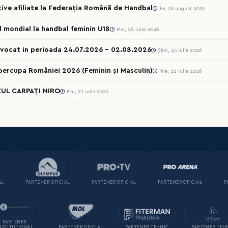
rtive afiliate la Federația Română de Handbal
Joi, 06 august 2026
ul mondial la handbal feminin U18
Mar, 28 iulie 2026
onvocat in perioada 24.07.2026 – 02.08.2026
Sâm, 25 iulie 2026
percupa României 2026 (Feminin și Masculin)
Mie, 22 iulie 2026
UL CARPAȚI NIRO
Mar, 21 iulie 2026
AL
PARTENER OFICIAL
PARTENER OFICIAL
PARTENER OFICIAL
P
PARTENER
NSTITUȚIONAL
PARTENER OFICIAL
PARTENER TEHNIC
PARTENER TEH