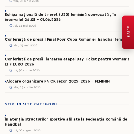
Vin, 05 iunie 2026
Echipa națională de tineret (U20) feminină convocată , în
intervalul 24.05 – 01.06.2026
Joi, 21 mai 2026
LIVE
Conferință de presă | Final Four Cupa României, handbal feminin
Mar, 05 mai 2026
Conferință de presă: lansarea etapei Day Ticket pentru Women’s
EHF EURO 2026
Joi, 30 aprilie 2026
Alocare organizare F4 CR sezon 2025-2026 - FEMININ
Mie, 15 aprilie 2026
STIRI IN ALTE CATEGORII
În atenția structurilor sportive afiliate la Federația Română de
Handbal
Joi, 06 august 2026