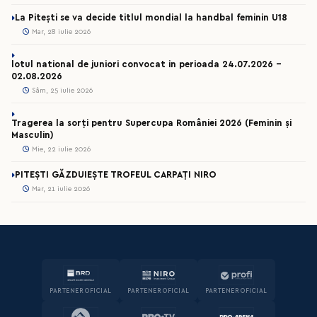
La Pitești se va decide titlul mondial la handbal feminin U18
Mar, 28 iulie 2026
lotul national de juniori convocat in perioada 24.07.2026 –
02.08.2026
Sâm, 25 iulie 2026
Tragerea la sorți pentru Supercupa României 2026 (Feminin și
Masculin)
Mie, 22 iulie 2026
PITEȘTI GĂZDUIEȘTE TROFEUL CARPAȚI NIRO
Mar, 21 iulie 2026
PARTENER OFICIAL
PARTENER OFICIAL
PARTENER OFICIAL