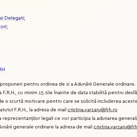
i Delegati;
ori;
FRH
 propuneri pentru ordinea de zi a Adunării Generale ordinare. 
a F.R.H., cu minim 15 zile înainte de data stabilită pentru des
e de o scurtă motivare pentru care se solicită includerea aces
atutul F.R.H., la adresa de mail
cristina.varzaru@frh.ro
a reprezentanților legali ce vor participa la adunarea generală
dunării generale ordinare la adresa de mail
cristina.varzaru@frh