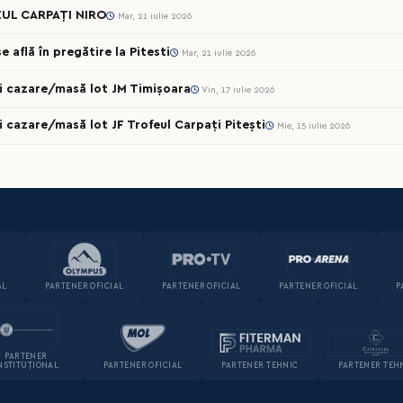
UL CARPAȚI NIRO
Mar, 21 iulie 2026
 află în pregătire la Pitesti
Mar, 21 iulie 2026
cii cazare/masă lot JM Timișoara
Vin, 17 iulie 2026
ii cazare/masă lot JF Trofeul Carpați Pitești
Mie, 15 iulie 2026
AL
PARTENER OFICIAL
PARTENER OFICIAL
PARTENER OFICIAL
P
PARTENER
NSTITUȚIONAL
PARTENER OFICIAL
PARTENER TEHNIC
PARTENER TEH