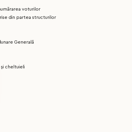
umărarea voturilor
ise din partea structurilor
Adunare Generală
şi cheltuieli