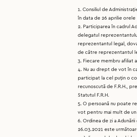
1. Consiliul de Administraț
în data de 26 aprilie orele
2. Participarea în cadrul A
delegatul reprezentantului
reprezentantul legal, dova
de către reprezentantul leg
3. Fiecare membru afiliat a
4. Nu au drept de vot în ca
participat la cel puțin o c
recunoscută de F.R.H., prec
Statutul F.R.H.
5. O persoană nu poate re
vot pentru mai mult de un 
6. Ordinea de zi a Adunării
26.03.2021 este următoar