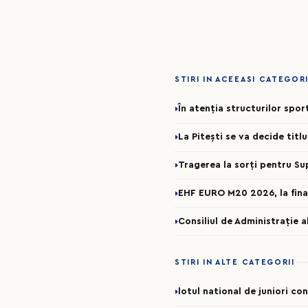
STIRI IN ACEEASI CATEGOR
În atenția structurilor spo
La Pitești se va decide titl
Tragerea la sorți pentru Su
EHF EURO M20 2026, la fina
Consiliul de Administrație 
STIRI IN ALTE CATEGORII
lotul national de juniori c