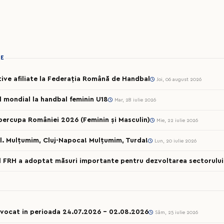
IE
rtive afiliate la Federația Română de Handbal
Joi, 06 august 2026
ul mondial la handbal feminin U18
Mar, 28 iulie 2026
percupa României 2026 (Feminin și Masculin)
Mie, 22 iulie 2026
l. Mulțumim, Cluj-Napoca! Mulțumim, Turda!
Lun, 20 iulie 2026
al FRH a adoptat măsuri importante pentru dezvoltarea sectorului 
onvocat in perioada 24.07.2026 – 02.08.2026
Sâm, 25 iulie 2026