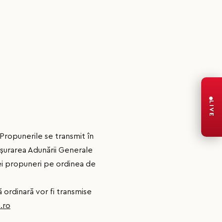
LIVE
Propunerile se transmit în
fășurarea Adunării Generale
tei propuneri pe ordinea de
 ordinară vor fi transmise
.ro