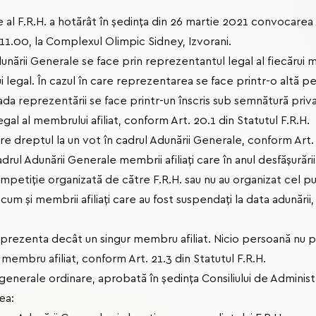
ie al F.R.H. a hotărât în ședința din 26 martie 2021 convocare
 11.00, la Complexul Olimpic Sidney, Izvorani.
dunării Generale se face prin reprezentantul legal al fiecărui m
 legal. În cazul în care reprezentarea se face printr-o altă 
da reprezentării se face printr-un înscris sub semnătură priv
al al membrului afiliat, conform Art. 20.1 din Statutul F.R.H.
re dreptul la un vot în cadrul Adunării Generale, conform Art. 
drul Adunării Generale membrii afiliați care în anul desfășurări
ompetiție organizată de către F.R.H. sau nu au organizat cel pu
um și membrii afiliați care au fost suspendați la data adunării,
prezenta decât un singur membru afiliat. Nicio persoană nu 
membru afiliat, conform Art. 21.3 din Statutul F.R.H.
 generale ordinare, aprobată în ședința Consiliului de Administ
ea: