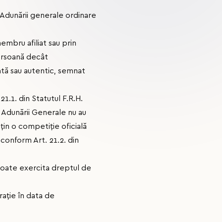
a Adunării generale ordinare
embru afiliat sau prin
persoană decât
ată sau autentic, semnat
21.1. din Statutul F.R.H.
i Adunării Generale nu au
țin o competiție oficială
 conform Art. 21.2. din
poate exercita dreptul de
rație în data de