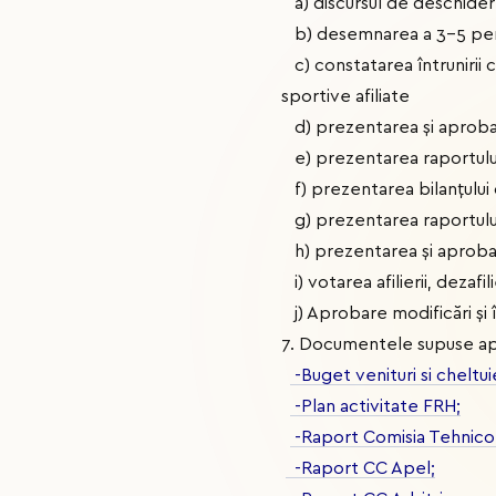
a) discursul de deschidere
b) desemnarea a 3-5 perso
c) constatarea întrunirii 
sportive afiliate
d) prezentarea și aprobar
e) prezentarea raportului
f) prezentarea bilanțului
g) prezentarea raportului
h) prezentarea şi aprobarea
i) votarea afilierii, dezafi
j) Aprobare modificări și 
7. Documentele supuse apr
-Buget venituri si cheltuie
-Plan activitate FRH;
-Raport Comisia Tehnico
-Raport CC Apel;