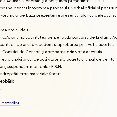
 a Adunării Generale și alocuțiunea președintelui F.R.H.
ane pentru întocmirea procesului-verbal oficial și pentru n
cvorumului pe baza prezenței reprezentanților cu delegații scr
ea ordinii de zi
 C.A. privind activitatea pe perioada parcursă de la ultima 
 contabil pe anul precedent şi aprobarea prin vot a acestuia
 Comisiei de Cenzori şi aprobarea prin vot a acestuia
 planului anual de activitate şi a bugetului anual de venituri 
lierii, suspendării membrilor F.R.H.
îndreptări erori materiale Statut
obării:
li;
-Metodica;