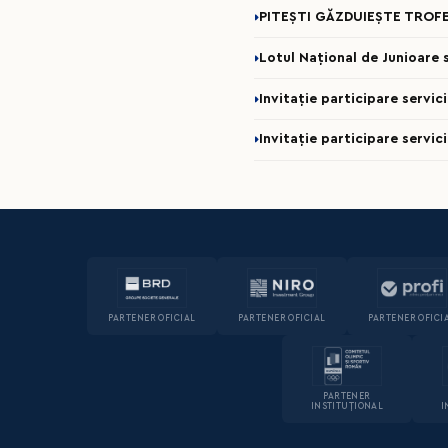
PITEȘTI GĂZDUIEȘTE TROFE
Lotul Național de Junioare se
Invitație participare servi
Invitație participare servic
PARTENER OFICIAL
PARTENER OFICIAL
PARTENER OFICI
PARTENER
INSTITUȚIONAL
I