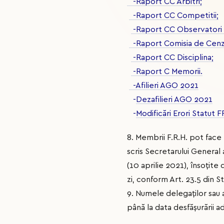
-Raport CC Arbitri;
-Raport CC Competitii;
-Raport CC Observatori s
-Raport Comisia de Cenz
-Raport CC Disciplina;
-Raport C Memorii.
-Afilieri AGO 2021
-
Dezafilieri AGO 2021
-
Modificări Erori Statut 
8. Membrii F.R.H. pot face
scris Secretarului General 
(10 aprilie 2021), însoțit
zi, conform Art. 23.5 din St
9. Numele delegaților sau 
până la data desfășurării a