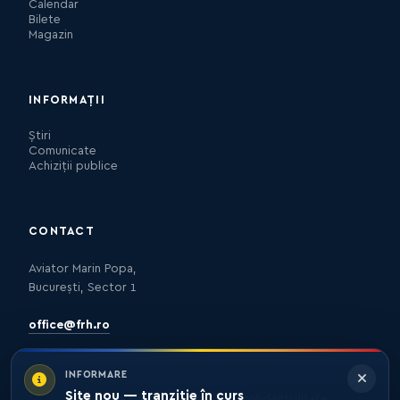
Calendar
Bilete
Magazin
INFORMAȚII
Știri
Comunicate
Achiziții publice
CONTACT
Aviator Marin Popa,
București, Sector 1
office@frh.ro
INFORMARE
Site nou — tranziție în curs
Protecția datelor
Politica de confidențialitate