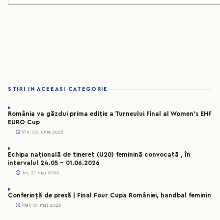
STIRI IN ACEEASI CATEGORIE
România va găzdui prima ediție a Turneului Final al Women’s EHF
EURO Cup
Vin, 05 iunie 2026
Echipa națională de tineret (U20) feminină convocată , în
intervalul 24.05 – 01.06.2026
Joi, 21 mai 2026
Conferință de presă | Final Four Cupa României, handbal feminin
Mar, 05 mai 2026