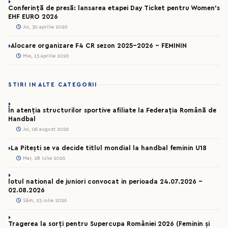
Conferință de presă: lansarea etapei Day Ticket pentru Women’s
EHF EURO 2026
Joi, 30 aprilie 2026
Alocare organizare F4 CR sezon 2025-2026 - FEMININ
Mie, 15 aprilie 2026
STIRI IN ALTE CATEGORII
În atenția structurilor sportive afiliate la Federația Română de
Handbal
Joi, 06 august 2026
La Pitești se va decide titlul mondial la handbal feminin U18
Mar, 28 iulie 2026
lotul national de juniori convocat in perioada 24.07.2026 –
02.08.2026
Sâm, 25 iulie 2026
Tragerea la sorți pentru Supercupa României 2026 (Feminin și