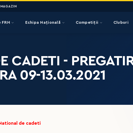
MAGAZIN
e FRH
Echipa Națională
Competiții
Cluburi
 CADETI - PREGATIR
RA 09-13.03.2021
National de cadeti