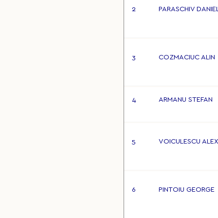
2
PARASCHIV DANIE
3
COZMACIUC ALIN
4
ARMANU STEFAN
5
VOICULESCU ALE
6
PINTOIU GEORGE