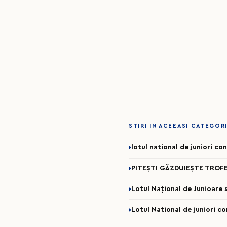
STIRI IN ACEEASI CATEGOR
lotul national de juniori c
PITEȘTI GĂZDUIEȘTE TROFE
Lotul Național de Junioare se
Lotul National de juniori c