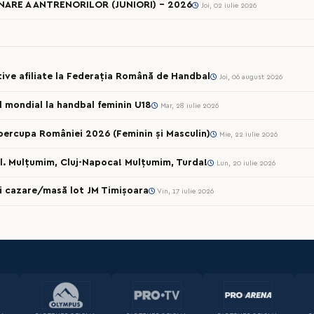
ARE A ANTRENORILOR (JUNIORI) - 2026
Joi, 02 iulie 2026
rtive afiliate la Federația Română de Handbal
Joi, 06 august 2026
ul mondial la handbal feminin U18
Mar, 28 iulie 2026
percupa României 2026 (Feminin și Masculin)
Mie, 22 iulie 2026
l. Mulțumim, Cluj-Napoca! Mulțumim, Turda!
Lun, 20 iulie 2026
cii cazare/masă lot JM Timișoara
Vin, 17 iulie 2026