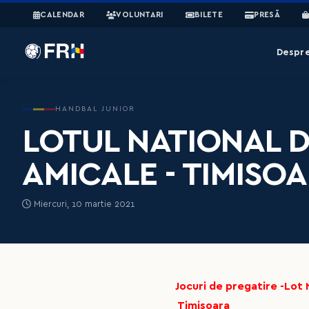
CALENDAR
VOLUNTARI
BILETE
PRESĂ
Despr
HANDBAL JUNIOR
LOTUL NATIONAL DE
AMICALE - TIMISOA
Miercuri, 10 martie 2021
Jocuri de pregatire -Lot 
Timisoara