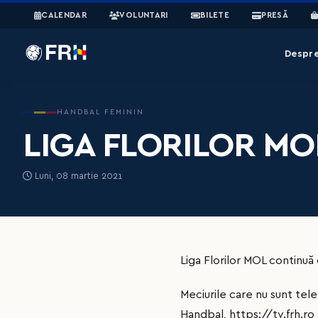
CALENDAR
VOLUNTARI
BILETE
PRESĂ
Despr
HANDBAL FEMININ
LIGA FLORILOR MOL
Luni, 08 martie 2021
Liga Florilor MOL continuă
Meciurile care nu sunt tel
Handbal,
https://tv.frh.ro