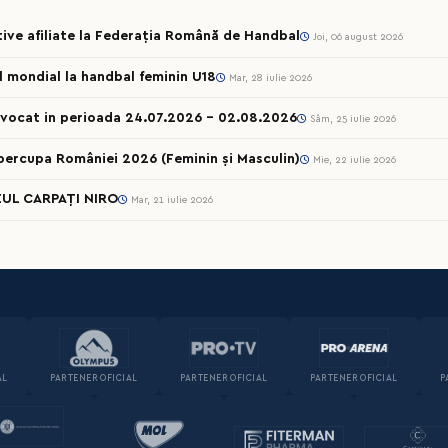
rtive afiliate la Federația Română de Handbal
Joi, 06 august 2026
ul mondial la handbal feminin U18
Mar, 28 iulie 2026
onvocat in perioada 24.07.2026 – 02.08.2026
Sâm, 25 iulie 2026
percupa României 2026 (Feminin și Masculin)
Mie, 22 iulie 2026
UL CARPAȚI NIRO
Mar, 21 iulie 2026
AL
PARTENER OFICIAL
PARTENER OFICIAL
PARTENER OFICIAL
P