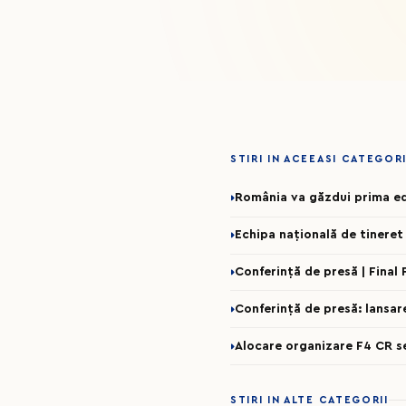
STIRI IN ACEEASI CATEGOR
România va găzdui prima ed
Echipa națională de tineret
Conferință de presă | Final
Conferință de presă: lansa
Alocare organizare F4 CR 
STIRI IN ALTE CATEGORII