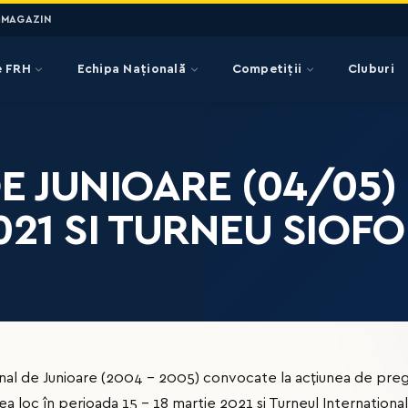
MAGAZIN
e FRH
Echipa Națională
Competiții
Cluburi
 JUNIOARE (04/05) 
021 SI TURNEU SIOFOK
al de Junioare (2004 - 2005) convocate la acțiunea de pregă
a loc în perioada 15 - 18 martie 2021 si Turneul International