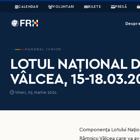
CALENDAR
VOLUNTARI
BILETE
PRESĂ
Despr
HANDBAL JUNIOR
LOTUL NAȚIONAL DE
VÂLCEA, 15-18.03.2
Vineri, 05 martie 2021
Componența Lotului Națion
Râmnicu Vâlcea care va ave