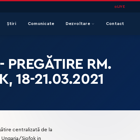
LIVE
Știri
Comunicate
Dezvoltare
Contact
- PREGĂTIRE RM.
, 18-21.03.2021
tire centralizată de la
 Ungaria/Siofok in