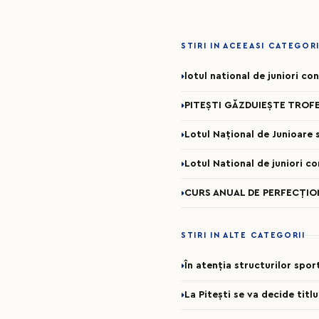
STIRI IN ACEEASI CATEGOR
lotul national de juniori c
PITEȘTI GĂZDUIEȘTE TROFE
Lotul Național de Junioare se
Lotul National de juniori c
CURS ANUAL DE PERFECȚION
STIRI IN ALTE CATEGORII
În atenția structurilor spo
La Pitești se va decide titl