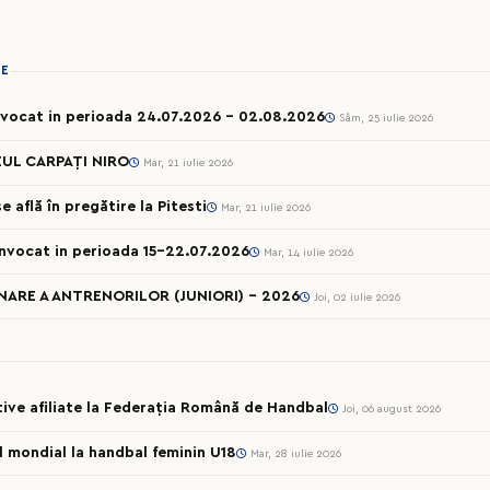
IE
onvocat in perioada 24.07.2026 – 02.08.2026
Sâm, 25 iulie 2026
UL CARPAȚI NIRO
Mar, 21 iulie 2026
 află în pregătire la Pitesti
Mar, 21 iulie 2026
onvocat in perioada 15-22.07.2026
Mar, 14 iulie 2026
ARE A ANTRENORILOR (JUNIORI) - 2026
Joi, 02 iulie 2026
rtive afiliate la Federația Română de Handbal
Joi, 06 august 2026
ul mondial la handbal feminin U18
Mar, 28 iulie 2026