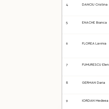
4
DANCIU Cristina
5
ENACHE Bianca
6
FLOREA Lavinia
7
FUMURESCU Elen
8
GERMAN Daria
9
IORDAN Medeea