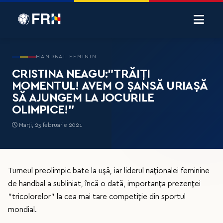
HANDBAL FEMININ
CRISTINA NEAGU:”TRĂIȚI
MOMENTUL! AVEM O ȘANSĂ URIAȘĂ
SĂ AJUNGEM LA JOCURILE
OLIMPICE!”
Marți, 23 februarie 2021
Turneul preolimpic bate la ușă, iar liderul naționalei feminine
de handbal a subliniat, încă o dată, importanța prezenței
”tricolorelor” la cea mai tare competiție din sportul
mondial.