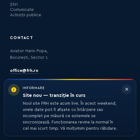
Știri
Comunicate
Achiziții publice
CONTACT
Aviator Marin Popa,
București, Sector 1
office@frh.ro
INFORMARE
Site nou — tranziție în curs
Protecția datelor
Politica de confidențialitate
Nota de informare
Noul site FRH este acum live. În acest weekend,
unele date pot fi afișate cu întârziere sau
incomplet pe măsură ce sistemele se
sincronizează. Funcționarea revine la normal în
© 2026 FRH. TOATE DREPTURILE REZERVATE.
DEZVOLTARE
27MEDIA
cel mai scurt timp. Vă mulțumim pentru răbdare.