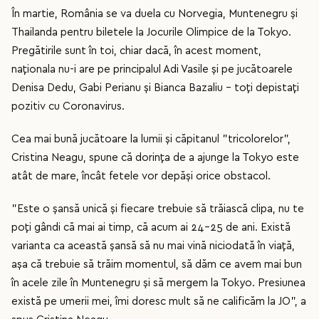
În martie, România se va duela cu Norvegia, Muntenegru și
Thailanda pentru biletele la Jocurile Olimpice de la Tokyo.
Pregătirile sunt în toi, chiar dacă, în acest moment,
naționala nu-i are pe principalul Adi Vasile și pe jucătoarele
Denisa Dedu, Gabi Perianu și Bianca Bazaliu – toți depistați
pozitiv cu Coronavirus.
Cea mai bună jucătoare la lumii și căpitanul ”tricolorelor”,
Cristina Neagu, spune că dorința de a ajunge la Tokyo este
atât de mare, încât fetele vor depăși orice obstacol.
”Este o șansă unică și fiecare trebuie să trăiască clipa, nu te
poți gândi că mai ai timp, că acum ai 24-25 de ani. Există
varianta ca această șansă să nu mai vină niciodată în viață,
așa că trebuie să trăim momentul, să dăm ce avem mai bun
în acele zile în Muntenegru și să mergem la Tokyo. Presiunea
există pe umerii mei, îmi doresc mult să ne calificăm la JO”, a