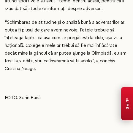
atunci sportivele au avut ”teme”pentru acasă, pentru că li
s-au dat să studieze informații despre adversari.
”Schimbarea de atitudine și o analiză bună a adversarilor ar
putea fi plusul de care avem nevoie. Fetele trebuie să
înțeleagă faptul că așa cum te pregătești la club, așa vii la
națională. Colegele mele ar trebui să fie mai înflăcărate
decât mine la gândul că ar putea ajunge la Olimpiadă, eu am
fost la 2 ediții, știu ce înseamnă să fii acolo”, a conchis
Cristina Neagu.
FOTO. Sorin Pană
LIVE