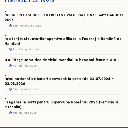
STIRI IN ALTE CATEGORII
ÎNSCRIERI DESCHISE PENTRU FESTIVALUL NAȚIONAL BABY HANDBAL
2026
Sâm, 08 august 2026
În atenția structurilor sportive afiliate la Federația Română de
Handbal
Joi, 06 august 2026
La Pitești se va decide titlul mondial la handbal feminin U18
Mar, 28 iulie 2026
lotul national de juniori convocat in perioada 24.07.2026 –
02.08.2026
Sâm, 25 iulie 2026
Tragerea la sorți pentru Supercupa României 2026 (Feminin și
Masculin)
Mie, 22 iulie 2026