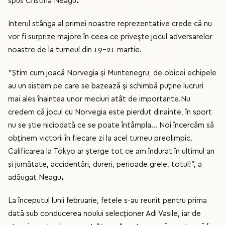
spus Cristina Neagu
.
Interul stânga al primei noastre reprezentative crede că nu
vor fi surprize majore în ceea ce privește jocul adversarelor
noastre de la turneul din 19-21 martie.
”Știm cum joacă Norvegia și Muntenegru, de obicei echipele
au un sistem pe care se bazează și schimbă puține lucruri
mai ales înaintea unor meciuri atât de importante.Nu
credem că jocul cu Norvegia este pierdut dinainte, în sport
nu se știe niciodată ce se poate întâmpla... Noi încercăm să
obținem victorii în fiecare zi la acel turneu preolimpic.
Calificarea la Tokyo ar șterge tot ce am îndurat în ultimul an
și jumătate, accidentări, dureri, perioade grele, totul!”, a
adăugat Neagu
.
La începutul lunii februarie, fetele s-au reunit pentru prima
dată sub conducerea noului selecționer Adi Vasile, iar de