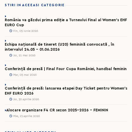
STIRI IN ACEEASI CATEGORIE
România va găzdui prima ediție a Turneului Final al Women’s EHF
EURO Cup
Vin, 05 iunie 2026
Echipa națională de tineret (U20) feminină convocată , în
intervalul 24.05 – 01.06.2026
Joi, 21 mai 2026
Conferință de presă | Final Four Cupa României, handbal feminin
Mar, 05 mai 2026
Conferință de presă: lansarea etapei Day Ticket pentru Women’s
EHF EURO 2026
Joi, 30 aprilie 2026
Alocare organizare F4 CR sezon 2025-2026 - FEMININ
Mie, 15 aprilie 2026