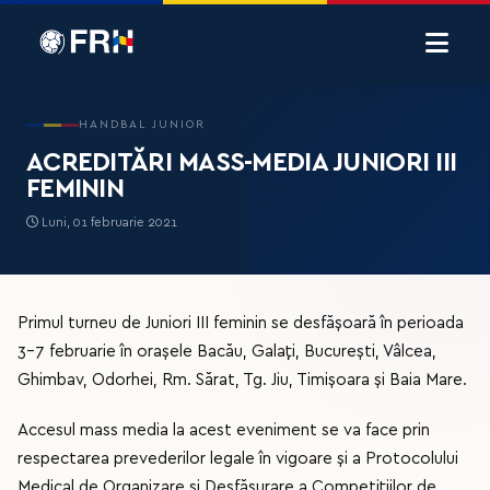
HANDBAL JUNIOR
ACREDITĂRI MASS-MEDIA JUNIORI III
FEMININ
Luni, 01 februarie 2021
Primul turneu de Juniori III feminin se desfășoară în perioada
3-7 februarie în orașele Bacău, Galați, București, Vâlcea,
Ghimbav, Odorhei, Rm. Sărat, Tg. Jiu, Timișoara și Baia Mare.
Accesul mass media la acest eveniment se va face prin
respectarea prevederilor legale în vigoare și a Protocolului
Medical de Organizare și Desfășurare a Competițiilor de