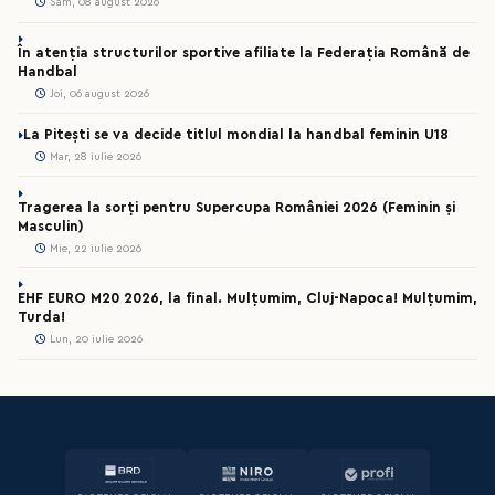
Sâm, 08 august 2026
În atenția structurilor sportive afiliate la Federația Română de
Handbal
Joi, 06 august 2026
La Pitești se va decide titlul mondial la handbal feminin U18
Mar, 28 iulie 2026
Tragerea la sorți pentru Supercupa României 2026 (Feminin și
Masculin)
Mie, 22 iulie 2026
EHF EURO M20 2026, la final. Mulțumim, Cluj-Napoca! Mulțumim,
Turda!
Lun, 20 iulie 2026