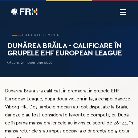
HANDBAL FEMININ
DUNĂREA BRĂILA - CALIFICARE ÎN
GRUPELE EHF EUROPEAN LEAGUE
Luni, 23 noiembrie 2020
Dunărea Brăila s-a calificat, în premieră, în grupele EHF
European League, după două victorii în fața echipei daneze
Viborg HK. Deși ambele meciuri au fost disputate la Brăila,
danezele au fost considerate favoritele competiției. După
ce în prima manșă brăilencele au învins cu scorul de 26-24, în
manșa retur ele s-au impus decisiv la o diferență de 4 goluri