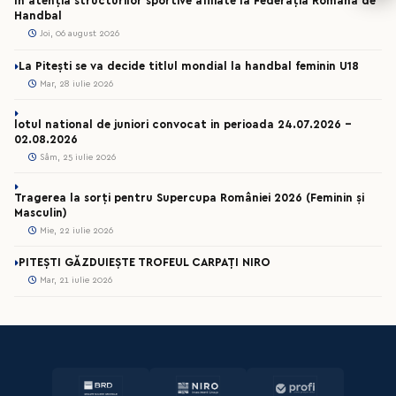
În atenția structurilor sportive afiliate la Federația Română de
Handbal
Joi, 06 august 2026
La Pitești se va decide titlul mondial la handbal feminin U18
Mar, 28 iulie 2026
lotul national de juniori convocat in perioada 24.07.2026 –
02.08.2026
Sâm, 25 iulie 2026
Tragerea la sorți pentru Supercupa României 2026 (Feminin și
Masculin)
Mie, 22 iulie 2026
PITEȘTI GĂZDUIEȘTE TROFEUL CARPAȚI NIRO
Mar, 21 iulie 2026