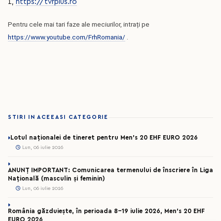
1,
https://tvrplus.ro
Pentru cele mai tari faze ale meciurilor, intrați pe
https://www.youtube.com/FrhRomania/
.
STIRI IN ACEEASI CATEGORIE
Lotul naționalei de tineret pentru Men’s 20 EHF EURO 2026
Lun, 06 iulie 2026
ANUNȚ IMPORTANT: Comunicarea termenului de înscriere în Liga
Națională (masculin și feminin)
Lun, 06 iulie 2026
România găzduiește, în perioada 8-19 iulie 2026, Men’s 20 EHF
EURO 2026