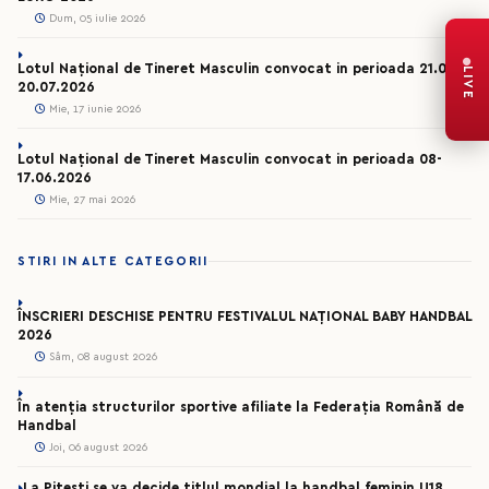
Dum, 05 iulie 2026
Lotul Național de Tineret Masculin convocat in perioada 21.06-
LIVE
20.07.2026
Mie, 17 iunie 2026
Lotul Național de Tineret Masculin convocat in perioada 08-
17.06.2026
Mie, 27 mai 2026
STIRI IN ALTE CATEGORII
ÎNSCRIERI DESCHISE PENTRU FESTIVALUL NAȚIONAL BABY HANDBAL
2026
Sâm, 08 august 2026
În atenția structurilor sportive afiliate la Federația Română de
Handbal
Joi, 06 august 2026
La Pitești se va decide titlul mondial la handbal feminin U18