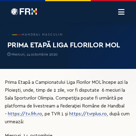
HANDBAL MASCULIN
PRIMA ETAPĂ LIGA FLORILOR MOL
Miercuri, 14 octombrie 2020
Prima Etapă a Campionatului Liga Florilor MOL începe azi la
Ploiești, unde, timp de 2 zile, vor fi disputate 6 meciuri la
Sala Sporturilor Olimpia. Competiția poate fi urmărită pe
platforma de livestream a Federației Române de Handbal
-
https://tv.frh.ro
, pe TVR 1 și
https://tvrplus.ro
, după cum
urmează:
Miercuri, 14 octombrie