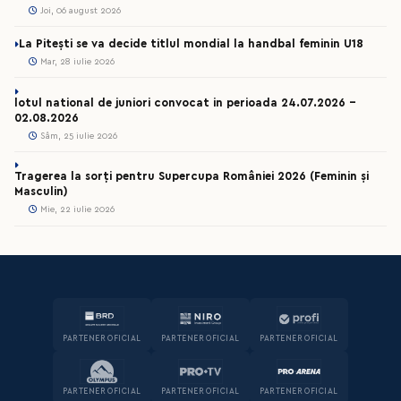
Joi, 06 august 2026
La Pitești se va decide titlul mondial la handbal feminin U18
Mar, 28 iulie 2026
lotul national de juniori convocat in perioada 24.07.2026 –
02.08.2026
Sâm, 25 iulie 2026
Tragerea la sorți pentru Supercupa României 2026 (Feminin și
Masculin)
Mie, 22 iulie 2026
PARTENER OFICIAL
PARTENER OFICIAL
PARTENER OFICIAL
PARTENER OFICIAL
PARTENER OFICIAL
PARTENER OFICIAL