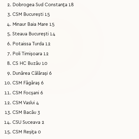
Dobrogea Sud Constanța 18
CSM București 15
Minaur Baia Mare 15
Steaua București 14
Potaissa Turda 12
Poli Timișoara 12
CS HC Buzău 10
Dunărea Călărași 6
CSM Făgăraș 6
CSM Focșani 6
CSM Vaslui 4
CSM Bacău 3
CSU Suceava 2
CSM Reșița 0