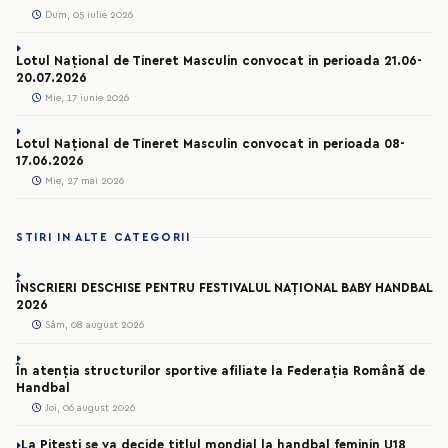
Dum, 05 iulie 2026
Lotul Național de Tineret Masculin convocat in perioada 21.06-
20.07.2026
Mie, 17 iunie 2026
Lotul Național de Tineret Masculin convocat in perioada 08-
17.06.2026
Mie, 27 mai 2026
STIRI IN ALTE CATEGORII
ÎNSCRIERI DESCHISE PENTRU FESTIVALUL NAȚIONAL BABY HANDBAL
2026
Sâm, 08 august 2026
În atenția structurilor sportive afiliate la Federația Română de
Handbal
Joi, 06 august 2026
La Pitești se va decide titlul mondial la handbal feminin U18