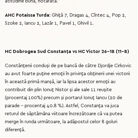
atitudine bună, hotărâtă."
AHC Potaissa Turda
: Ghiță 7, Dragas 4, Cîntec 4, Pop 2,
Szoke 2, Iancu 2, Lazăr 1, Pavel 1, Ghivil 1.
HC Dobrogea Sud Constanța vs HC Victor 26-18 (11-8)
Constănțenii conduși de pe bancă de către Djordje Cirkovic
au avut foarte puține emoții în privința obținerii unei victorii
în această primă manșă, iar la lipsa acestor emoții au
contribuit din plin Ionuț Nistor și ale sale 11 reușite
(procentaj 100%) precum și portarul Ionuț Iancu (20 de
parade - procentaj 40.8 %). Astfel, Constanța va juca
returul de săptămâna viitoare încrezătoare că va putea
merge în runda următoare, la adăpostul celor 8 goluri
diferență.