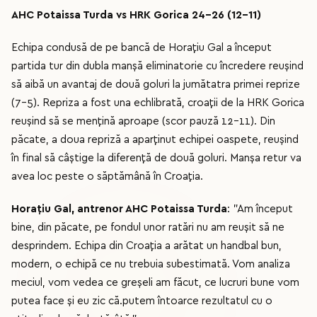
AHC Potaissa Turda vs HRK Gorica 24-26 (12-11)
Echipa condusă de pe bancă de Horațiu Gal a început
partida tur din dubla manșă eliminatorie cu încredere reușind
să aibă un avantaj de două goluri la jumătatra primei reprize
(7-5). Repriza a fost una echlibrată, croații de la HRK Gorica
reușind să se mențină aproape (scor pauză 12-11). Din
păcate, a doua repriză a aparținut echipei oaspete, reușind
în final să câștige la diferență de două goluri. Manșa retur va
avea loc peste o săptămână în Croația.
Horațiu Gal, antrenor AHC Potaissa Turda
: "Am început
bine, din păcate, pe fondul unor ratări nu am reușit să ne
desprindem. Echipa din Croația a arătat un handbal bun,
modern, o echipă ce nu trebuia subestimată. Vom analiza
meciul, vom vedea ce greșeli am făcut, ce lucruri bune vom
putea face și eu zic că.putem întoarce rezultatul cu o