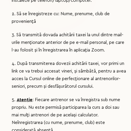
instaleze pe telefon/laptop/computer.
2. Să se înregistreze cu: Nume, prenume, club de
proveniență
3. Să transmită dovada achitării taxei la unul dintre mail-
urile menționate anterior de pe e-mail personal, pe care
l-au folosit și în înregistrarea în aplicația Zoom.
4. După transmiterea dovezii achitării taxei, vor primi un
link ce va trebui accesat vineri, și sâmbătă, pentru a avea
acces la Cursul online de perfecționare al antrenorilor-
seniori, precum și desfășurătorul cursului.
5.
Atenție
: Fiecare antrenor se va înregistra sub nume
propriu. Nu este permisă participarea la curs a doi sau
mai mulți antrenori de pe același calculator.
Neînregistrarea (cu nume, prenume, club) este
considerată absență.