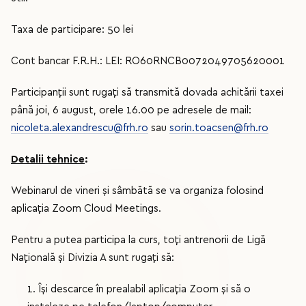
Taxa de participare: 50 lei
Cont bancar F.R.H.: LEI: RO60RNCB0072049705620001
Participanții sunt rugați să transmită dovada achitării taxei
până joi, 6 august, orele 16.00 pe adresele de mail:
nicoleta.alexandrescu@frh.ro
sau
sorin.toacsen@frh.ro
Detalii tehnice
:
Webinarul de vineri și sâmbătă se va organiza folosind
aplicația Zoom Cloud Meetings.
Pentru a putea participa la curs, toți antrenorii de Ligă
Națională și Divizia A sunt rugați să:
1. Își descarce în prealabil aplicația Zoom și să o