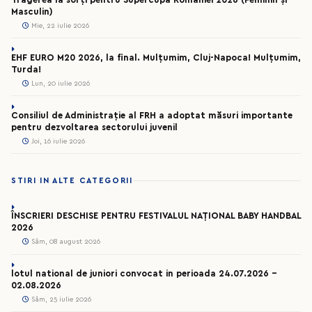
Masculin)
Mie, 22 iulie 2026
EHF EURO M20 2026, la final. Mulțumim, Cluj-Napoca! Mulțumim,
Turda!
Lun, 20 iulie 2026
Consiliul de Administrație al FRH a adoptat măsuri importante
pentru dezvoltarea sectorului juvenil
Joi, 16 iulie 2026
STIRI IN ALTE CATEGORII
ÎNSCRIERI DESCHISE PENTRU FESTIVALUL NAȚIONAL BABY HANDBAL
2026
Sâm, 08 august 2026
lotul national de juniori convocat in perioada 24.07.2026 –
02.08.2026
Sâm, 25 iulie 2026