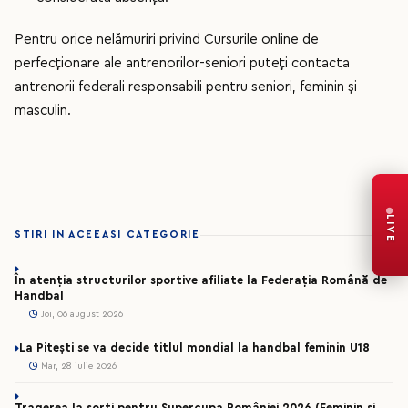
Pentru orice nelămuriri privind Cursurile online de
perfecționare ale antrenorilor-seniori puteți contacta
antrenorii federali responsabili pentru seniori, feminin și
masculin.
LIVE
STIRI IN ACEEASI CATEGORIE
În atenția structurilor sportive afiliate la Federația Română de
Handbal
Joi, 06 august 2026
La Pitești se va decide titlul mondial la handbal feminin U18
Mar, 28 iulie 2026
Tragerea la sorți pentru Supercupa României 2026 (Feminin și