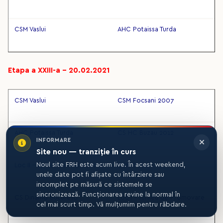
CSM Vaslui
AHC Potaissa Turda
Etapa a XXIII-a – 20.02.2021
CSM Vaslui
CSM Focsani 2007
AHC Potaissa Turda
CS HC Buzau 2012
INFORMARE
Site nou — tranziție în curs
Noul site FRH este acum live. În acest weekend,
Loc II - Turneu de Promovare
CSM Bacau
unele date pot fi afișate cu întârziere sau
incomplet pe măsură ce sistemele se
sincronizează. Funcționarea revine la normal în
CS Dinamo Bucuresti
Loc I - Turneu de Promovare
cel mai scurt timp. Vă mulțumim pentru răbdare.