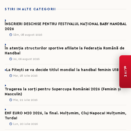
STIRI IN ALTE CATEGORII
ÎNSCRIERI DESCHISE PENTRU FESTIVALUL NAȚIONAL BABY HANDBAL
2026
Sâm, 08 august 2026
În atenția structurilor sportive afiliate la Federația Română de
Handbal
Joi, 06 august 2026
LIVE
La Pitești se va decide titlul mondial la handbal feminin U18
Mar, 28 iulie 2026
Tragerea la sorți pentru Supercupa României 2026 (Feminin și
Masculin)
Mie, 22 iulie 2026
EHF EURO M20 2026, la final. Mulțumim, Cluj-Napoca! Mulțumim,
Turda!
Lun, 20 iulie 2026