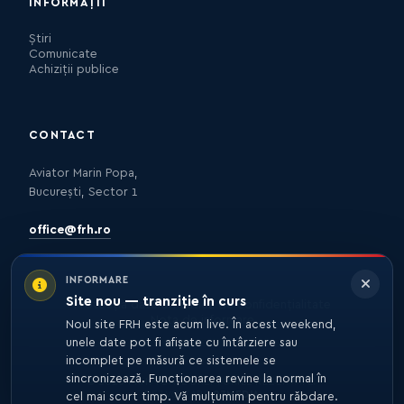
INFORMAȚII
Știri
Comunicate
Achiziții publice
CONTACT
Aviator Marin Popa,
București, Sector 1
office@frh.ro
INFORMARE
Site nou — tranziție în curs
Protecția datelor
Politica de confidențialitate
Nota de informare
Noul site FRH este acum live. În acest weekend,
unele date pot fi afișate cu întârziere sau
incomplet pe măsură ce sistemele se
sincronizează. Funcționarea revine la normal în
© 2026 FRH. TOATE DREPTURILE REZERVATE.
DEZVOLTARE
27MEDIA
cel mai scurt timp. Vă mulțumim pentru răbdare.