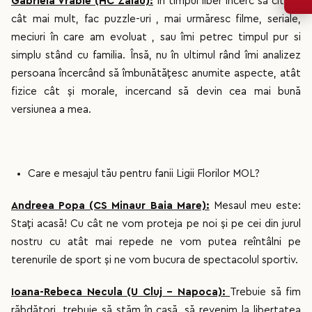
Gabriela Vrabie (HC Zalău):
În timpul liber încerc să citesc
cât mai mult, fac puzzle-uri , mai urmăresc filme, seriale,
meciuri în care am evoluat , sau îmi petrec timpul pur si
simplu stând cu familia. Însă, nu în ultimul rând îmi analizez
persoana încercând să îmbunătățesc anumite aspecte, atât
fizice cât și morale, incercand să devin cea mai bună
versiunea a mea.
Care e mesajul tău pentru fanii Ligii Florilor MOL?
Andreea Popa (CS Minaur Baia Mare):
Mesaul meu este:
Stați acasă! Cu cât ne vom proteja pe noi și pe cei din jurul
nostru cu atât mai repede ne vom putea reîntâlni pe
terenurile de sport și ne vom bucura de spectacolul sportiv.
Ioana-Rebeca Necula (U Cluj - Napoca):
Trebuie să fim
răbdători, trebuie să stăm în casă, să revenim la libertatea