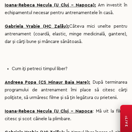
Ioana-Rebeca Necula (U Cluj - Napoca):
Am investit în
echipamentul necesar pentru antrenamentele în casă.
Gabriela Vrabie (HC Zalău):
Câteva mici unelte pentru
antrenament (coardă, elastic, minge medicinală, gantere),
dar și cărți bune și mâncare sănătoasă.
Cum iți petreci timpul liber?
Andreea Popa (CS Minaur Baia Mare):
După terminarea
programului de antrenament îmi place să citesc cărți
polițiste, să urmăresc filme și să țin legătura cu prietenii.
Ioana-Rebeca Necula (U Cluj - Napoca
: Mă uit la filme,
citesc și scot câinele la plimbare.
LIVE