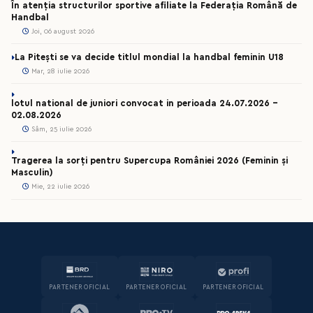
În atenția structurilor sportive afiliate la Federația Română de
Handbal
Joi, 06 august 2026
La Pitești se va decide titlul mondial la handbal feminin U18
Mar, 28 iulie 2026
lotul national de juniori convocat in perioada 24.07.2026 –
02.08.2026
Sâm, 25 iulie 2026
Tragerea la sorți pentru Supercupa României 2026 (Feminin și
Masculin)
Mie, 22 iulie 2026
PARTENER OFICIAL
PARTENER OFICIAL
PARTENER OFICIAL