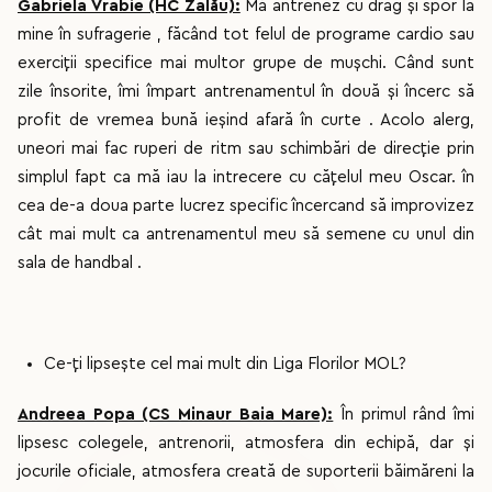
Gabriela Vrabie (HC Zalău):
Mă antrenez cu drag și spor la
mine în sufragerie , făcând tot felul de programe cardio sau
exerciții specifice mai multor grupe de mușchi. Când sunt
zile însorite, îmi împart antrenamentul în două și încerc să
profit de vremea bună ieșind afară în curte . Acolo alerg,
uneori mai fac ruperi de ritm sau schimbări de direcție prin
simplul fapt ca mă iau la intrecere cu cățelul meu Oscar. în
cea de-a doua parte lucrez specific încercand să improvizez
cât mai mult ca antrenamentul meu să semene cu unul din
sala de handbal .
Ce-ți lipsește cel mai mult din Liga Florilor MOL?
Andreea Popa (CS Minaur Baia Mare):
În primul rând îmi
lipsesc colegele, antrenorii, atmosfera din echipă, dar și
jocurile oficiale, atmosfera creată de suporterii băimăreni la