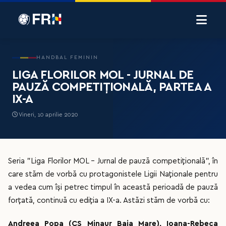
HANDBAL FEMININ
LIGA FLORILOR MOL - JURNAL DE
PAUZĂ COMPETIȚIONALĂ, PARTEA A
IX-A
Vineri, 10 aprilie 2020
Seria "Liga Florilor MOL - Jurnal de pauză competițională", în
care stăm de vorbă cu protagonistele Ligii Naționale pentru
a vedea cum își petrec timpul în această perioadă de pauză
forțată, continuă cu ediția a IX-a. Astăzi stăm de vorbă cu:
Andreea Popa (CS Minaur Baia Mare), Ioana-Rebeca