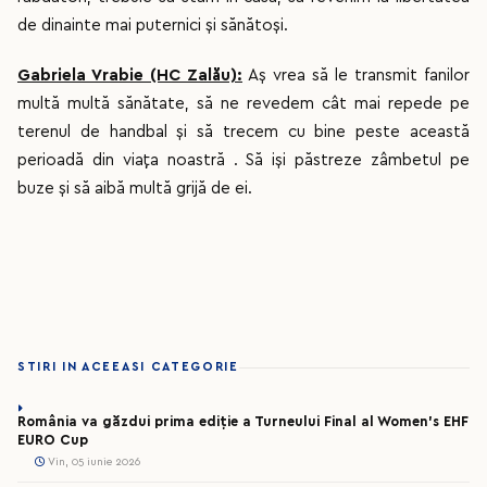
de dinainte mai puternici și sănătoși.
Gabriela Vrabie (HC Zalău):
Aș vrea să le transmit fanilor
multă multă sănătate, să ne revedem cât mai repede pe
terenul de handbal și să trecem cu bine peste această
perioadă din viața noastră . Să iși păstreze zâmbetul pe
buze și să aibă multă grijă de ei.
STIRI IN ACEEASI CATEGORIE
România va găzdui prima ediție a Turneului Final al Women’s EHF
EURO Cup
Vin, 05 iunie 2026