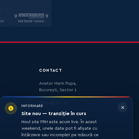
NIC
PARTENER TEHNIC
CONTACT
Aviator Marin Popa,
București, Sector 1
office@frh.ro
INFORMARE
Site nou — tranziție în curs
Noul site FRH este acum live. În acest
weekend, unele date pot fi afișate cu
întârziere sau incomplet pe măsură ce