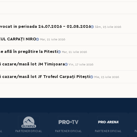
onvocat in perioada 24.07.2026 – 02.08.2026
Sâm, 25 iulie 2026
UL CARPAȚI NIRO
Mar, 21 iulie 2026
 află în pregătire la Pitesti
Mar, 21 iulie 2026
cii cazare/masă lot JM Timișoara
Vin, 17 iulie 2026
ii cazare/masă lot JF Trofeul Carpați Pitești
Mie, 15 iulie 2026
AL
PARTENER OFICIAL
PARTENER OFICIAL
PARTENER OFICIAL
P