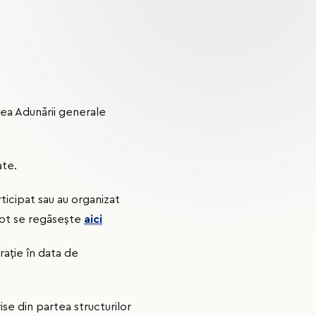
area Adunării generale
ate.
rticipat sau au organizat
 vot se regăsește
aic
i
rație în data de
se din partea structurilor