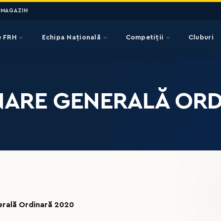
MAGAZIN
e FRH
Echipa Națională
Competiții
Cluburi
RE GENERALĂ ORDIN
rală Ordinară 2020