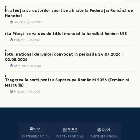
În atenția structurilor sportive afiliate la Federația Română de
Handbal
Joi, 06 august 2026
La Pitești se va decide titlul mondial la handbal feminin U18
Mar, 28 iulie 2026
lotul national de juniori convocat in perioada 24.07.2026 –
02.08.2026
Sâm, 25 iulie 2026
Tragerea la sorți pentru Supercupa României 2026 (Feminin și
Masculin)
Mie, 22 iulie 2026
PARTENER OFICIAL
PARTENER OFICIAL
PARTENER OFICIAL