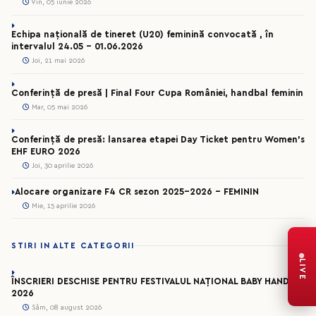
Vin, 05 iunie 2026
Echipa națională de tineret (U20) feminină convocată , în
intervalul 24.05 – 01.06.2026
Joi, 21 mai 2026
Conferință de presă | Final Four Cupa României, handbal feminin
Mar, 05 mai 2026
Conferință de presă: lansarea etapei Day Ticket pentru Women’s
EHF EURO 2026
Joi, 30 aprilie 2026
Alocare organizare F4 CR sezon 2025-2026 - FEMININ
Mie, 15 aprilie 2026
STIRI IN ALTE CATEGORII
LIVE
ÎNSCRIERI DESCHISE PENTRU FESTIVALUL NAȚIONAL BABY HANDBAL
2026
Sâm, 08 august 2026