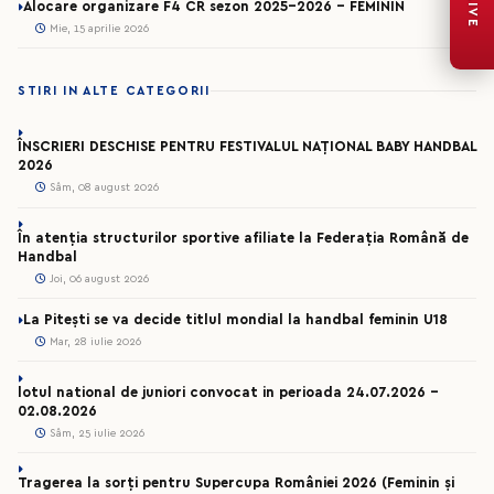
LIVE
Alocare organizare F4 CR sezon 2025-2026 - FEMININ
Mie, 15 aprilie 2026
STIRI IN ALTE CATEGORII
ÎNSCRIERI DESCHISE PENTRU FESTIVALUL NAȚIONAL BABY HANDBAL
2026
Sâm, 08 august 2026
În atenția structurilor sportive afiliate la Federația Română de
Handbal
Joi, 06 august 2026
La Pitești se va decide titlul mondial la handbal feminin U18
Mar, 28 iulie 2026
lotul national de juniori convocat in perioada 24.07.2026 –
02.08.2026
Sâm, 25 iulie 2026
Tragerea la sorți pentru Supercupa României 2026 (Feminin și