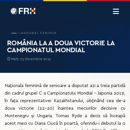
HANDBAL FEMININ
ROMÂNIA LA A DOUA VICTORIE LA
CAMPIONATUL MONDIAL
Marți, 03 decembrie 2019
Naționala feminină de senioare a disputat azi a treia partidă
din cadrul grupei C a Campionatului Mondial - Japonia 2019,
în fața reprezentativei Kazakhstanului, obținând cea de-a
doua victorie (22-20) înaintea meciurilor decisive cu
Muntenegru și Ungaria. Tomas Ryde a decis să înceapă
acest meci cu Diana Ciucă în poartă, oferindu-i debutul la o