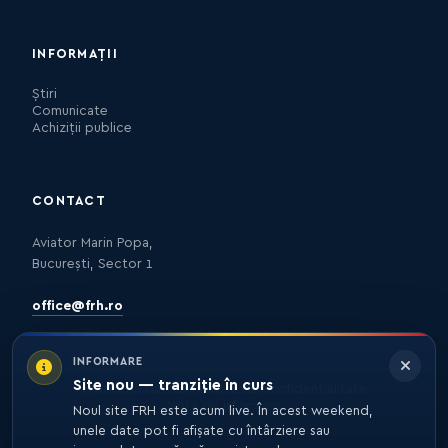
INFORMAȚII
Știri
Comunicate
Achiziții publice
CONTACT
Aviator Marin Popa,
București, Sector 1
office@frh.ro
INFORMARE
Site nou — tranziție în curs
Protecția datelor
Politica de confidențialitate
Nota de informare
Noul site FRH este acum live. În acest weekend,
unele date pot fi afișate cu întârziere sau