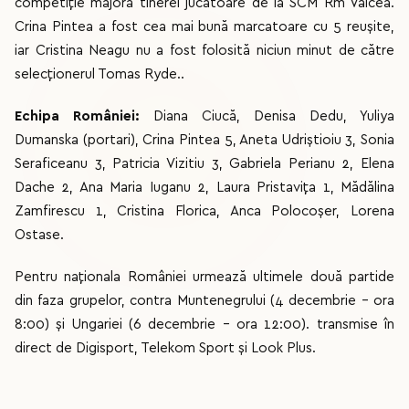
competiție majoră tinerei jucătoare de la SCM Rm Vâlcea.
Crina Pintea a fost cea mai bună marcatoare cu 5 reușite,
iar Cristina Neagu nu a fost folosită niciun minut de către
selecționerul Tomas Ryde..
Echipa României:
Diana Ciucă, Denisa Dedu, Yuliya
Dumanska (portari), Crina Pintea 5, Aneta Udriștioiu 3, Sonia
Seraficeanu 3, Patricia Vizitiu 3, Gabriela Perianu 2, Elena
Dache 2, Ana Maria Iuganu 2, Laura Pristavița 1, Mădălina
Zamfirescu 1, Cristina Florica, Anca Polocoșer, Lorena
Ostase.
Pentru naționala României urmează ultimele două partide
din faza grupelor, contra Muntenegrului (4 decembrie - ora
8:00) și Ungariei (6 decembrie - ora 12:00). transmise în
direct de Digisport, Telekom Sport și Look Plus.