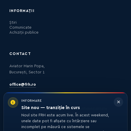
INFORMAȚII
Știri
Comunicate
Achiziții publice
CONTACT
Aviator Marin Popa,
București, Sector 1
office@frh.ro
INFORMARE
Site nou — tranziție în curs
Protecția datelor
Politica de confidențialitate
Nota de informare
Noul site FRH este acum live. În acest weekend,
unele date pot fi afișate cu întârziere sau
incomplet pe măsură ce sistemele se