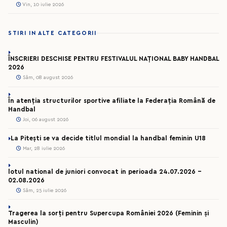
Vin, 10 iulie 2026
STIRI IN ALTE CATEGORII
ÎNSCRIERI DESCHISE PENTRU FESTIVALUL NAȚIONAL BABY HANDBAL
2026
Sâm, 08 august 2026
În atenția structurilor sportive afiliate la Federația Română de
Handbal
Joi, 06 august 2026
La Pitești se va decide titlul mondial la handbal feminin U18
Mar, 28 iulie 2026
lotul national de juniori convocat in perioada 24.07.2026 –
02.08.2026
Sâm, 25 iulie 2026
Tragerea la sorți pentru Supercupa României 2026 (Feminin și
Masculin)