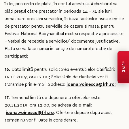
în lei, prin ordin de plată, în contul acestuia. Achizitorul va
plăti preţul către prestator în perioada 24 – 31 ale lunii
următoare prestării serviciilor, în baza facturilor fiscale emise
de prestator pentru serviciile de cazare si masa, pentru
Festival National Babyhandbal mixt şi respectiv a procesului
– verbal de recepţie a serviciilor/ documente justificative.
Plata se va face numai în funcţie de numărul efectiv de
participanţi;
LIVE
16.
Data limită pentru solicitarea eventualelor clarificări:
19.11.2019, ora 12.00
;
Solicitările de clarificări vor fi
transmise prin e-mail la adresa:
ioana.voinescu@frh.ro
;
17.
Termenul limită de depunere a ofertelor este
20.11.2019, ora 12.00, pe adresa de e-mail:
ioana.voinescu@frh.ro
. Ofertele depuse dupa acest
termen nu vor fi luate in considerare.