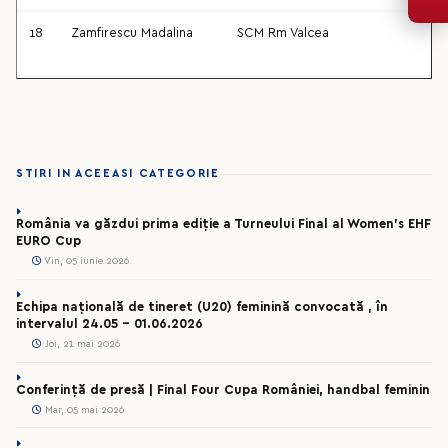
18
Zamfirescu Madalina
SCM Rm Valcea
STIRI IN ACEEASI CATEGORIE
România va găzdui prima ediție a Turneului Final al Women’s EHF
EURO Cup
Vin, 05 iunie 2026
Echipa națională de tineret (U20) feminină convocată , în
intervalul 24.05 – 01.06.2026
Joi, 21 mai 2026
Conferință de presă | Final Four Cupa României, handbal feminin
Mar, 05 mai 2026