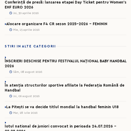
Conferință de presă: lansarea etapei Day Ticket pentru Women’s
EHF EURO 2026
Joi, 30 aprilie 2026
Alocare organizare F4 CR sezon 2025-2026 - FEMININ
Mie, 15 aprilie 2026
STIRI IN ALTE CATEGORII
ÎNSCRIERI DESCHISE PENTRU FESTIVALUL NAȚIONAL BABY HANDBAL
2026
Sâm, 08 august 2026
În atenția structurilor sportive afiliate la Federația Română de
Handbal
Joi, 06 august 2026
La Pitești se va decide titlul mondial la handbal feminin U18
Mar, 28 iulie 2026
lotul national de juniori convocat in perioada 24.07.2026 –