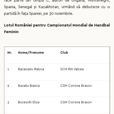
face parte din Grupa C, alături de Ungaria, Muntenegru,
Spania, Senegal și Kazakhstan, urmând să debuteze cu o
partidă în fața Spaniei, pe 30 noiembrie.
Lotul României pentru Campionatul Mondial de Handbal
Feminin
Nr.
Nume/Prenume
Club
1
Bacaoanu Raluca
SCM Rm Valcea
2
Bazaliu Bianca
CSM Corona Brasov
3
Buceschi Eliza
CSM Corona Brasov