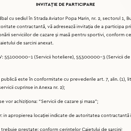
INVITAȚIE DE PARTICIPARE
 cu sediul în Strada Aviator Popa Marin, nr. 2, sectorul 1, Buc
toritate contractantă, vă adresează invitaţia de a participa pr
onării serviciilor de cazare și masă pentru sportivi, conform ce
Caietului de sarcini anexat.
V: 55100000-1 (Servicii hoteliere), 55300000-3 (Servicii de r
publică este în conformitate cu prevederile art. 7, alin. (1), li
servicii cuprinse in Anexa nr. 2);
se vor achiziţiona: “Servicii de cazare și masa”;
or: in apropierea locaţiei indicate de autoritatea contractantă i
 trebuie prestate: conform cerințelor Caietului de sarcini;