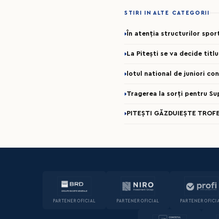
STIRI IN ALTE CATEGORII
În atenția structurilor spo
La Pitești se va decide titl
lotul national de juniori c
Tragerea la sorți pentru Su
PITEȘTI GĂZDUIEȘTE TROFE
PARTENER OFICIAL
PARTENER OFICIAL
PARTENER OFICI