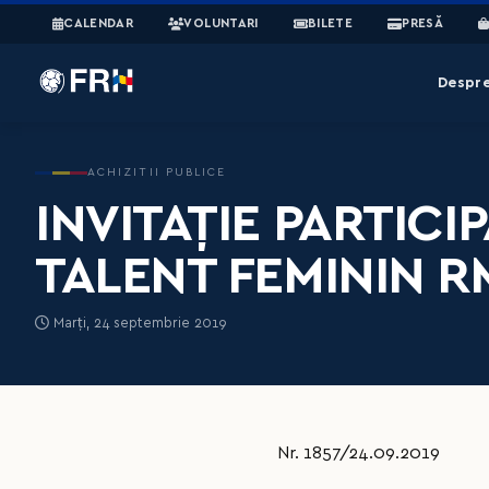
CALENDAR
VOLUNTARI
BILETE
PRESĂ
Despr
ACHIZITII PUBLICE
INVITAŢIE PARTIC
TALENT FEMININ R
Marți, 24 septembrie 2019
Nr. 1857/24.09.2019