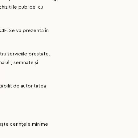
izitiile publice, cu
 CIF. Se va prezenta in
tru serviciile prestate,
nalul”, semnate și
abilit de autoritatea
nește cerinţele minime