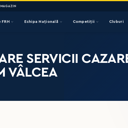
MAGAZIN
e FRH
Echipa Națională
Competiții
Cluburi
IPARE SERVICII CAZ
M VÂLCEA