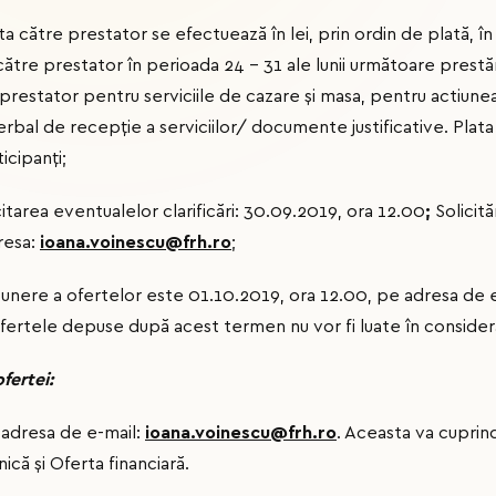
ta către prestator se efectuează în lei, prin ordin de plată, în
către prestator în perioada 24 – 31 ale lunii următoare prestării
 prestator pentru serviciile de cazare și masa, pentru actiunea
rbal de recepţie a serviciilor/ documente justificative. Plata
icipanţi;
itarea eventualelor clarificări: 30.09.2019, ora 12.00
;
Solicită
dresa:
ioana.voinescu@frh.ro
;
nere a ofertelor este 01.10.2019, ora 12.00, pe adresa de e
Ofertele depuse după acest termen nu vor fi luate în consider
fertei:
 adresa de e-mail:
ioana.voinescu@frh.ro
. Aceasta va cupr
ică și Oferta financiară.