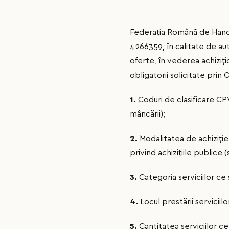
Federaţia Română de Handbal
4266359, în calitate de au
oferte, în vederea achiziţi
obligatorii solicitate prin 
1.
Coduri de clasificare CP
mâncării);
2.
Modalitatea de achiziţie 
privind achizițiile publice (
3.
Categoria serviciilor ce 
4.
Locul prestării serviciil
5.
Cantitatea serviciilor ce