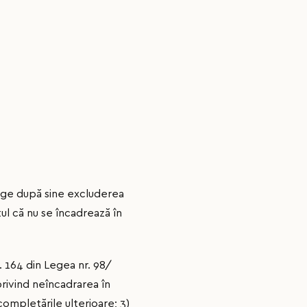
rage după sine excluderea
l că nu se încadrează în
. 164 din Legea nr. 98/
 privind neîncadrarea în
 completările ulterioare; 3)