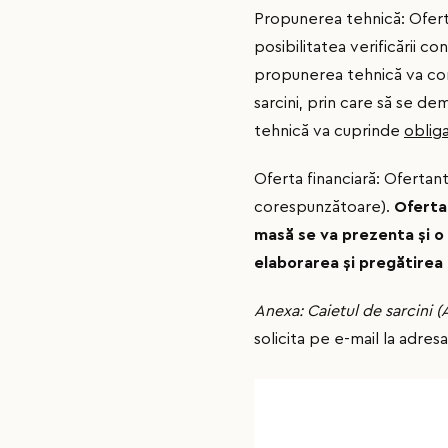
Propunerea tehnică: Oferta
posibilitatea verificării co
propunerea tehnică va conţi
sarcini, prin care să se 
tehnică va cuprinde
obliga
Oferta financiară: Ofertan
corespunzătoare).
Oferta
masă se va prezenta
ș
i 
elaborarea
ș
i pregătirea
Anexa: Caietul de sarcini (
solicita pe e-mail la adres