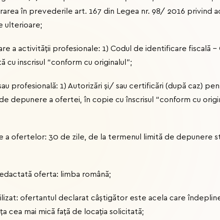
area în prevederile art. 167 din Legea nr. 98/ 2016 privind ach
e ulterioare;
 a activității profesionale: 1) Codul de identificare fiscală –
 cu inscrisul “conform cu originalul”;
u profesională: 1) Autorizări și/ sau certificări (după caz) pen
 de depunere a ofertei, în copie cu înscrisul “conform cu origi
e a ofertelor: 30 de zile, de la termenul limită de depunere st
redactată oferta: limba română;
tilizat: ofertantul declarat câştigător este acela care îndepli
ţa cea mai mică faţă de locaţia solicitată;