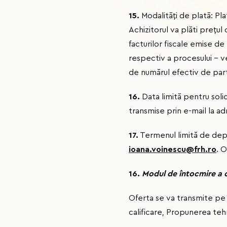
15.
Modalități de plată: Pla
Achizitorul va plăti preţul 
facturilor fiscale emise de
respectiv a procesului – ve
de numărul efectiv de part
16.
Data limită pentru solic
transmise prin e-mail la a
17.
Termenul limită de depu
ioana.voinescu@frh.ro
. 
16.
Modul de întocmire a o
Oferta se va transmite pe
calificare, Propunerea tehn