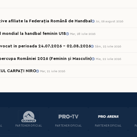
rtive afiliate la Federația Română de Handbal
Joi, 06 august 2026
ul mondial la handbal feminin U18
Mar, 28 iulie 2026
onvocat in perioada 24.07.2026 – 02.08.2026
Sâm, 25 iulie 2026
percupa României 2026 (Feminin și Masculin)
Mie, 22 iulie 2026
UL CARPAȚI NIRO
Mar, 21 iulie 2026
AL
PARTENER OFICIAL
PARTENER OFICIAL
PARTENER OFICIAL
P