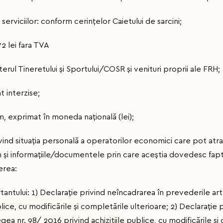
rviciilor: conform cerințelor Caietului de sarcini;
2 lei fara TVA
terul Tineretului și Sportului/COSR și venituri proprii ale FRH;
t interzise;
m, exprimat în moneda naţională (lei);
rivind situaţia personală a operatorilor economici care pot at
şi informaţiile/documentele prin care aceştia dovedesc faptu
erea:
tantului: 1) Declaraţie privind neîncadrarea în prevederile art
blice, cu modificările şi completările ulterioare; 2) Declaraţie
gea nr. 98/ 2016 privind achizitiile publice, cu modificările şi