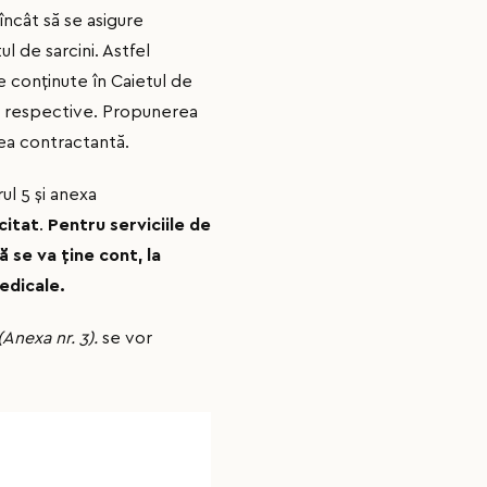
ncât să se asigure
ul de sarcini. Astfel
e conţinute în Caietul de
le respective. Propunerea
tea contractantă.
ul 5 și anexa
citat
.
Pentru serviciile de
ă se va ţine cont, la
edicale.
Anexa nr. 3).
se vor