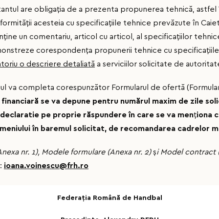
ntul are obligaţia de a prezenta propunerea tehnică, astfel î
nformităţii acesteia cu specificaţiile tehnice prevăzute în Caiet
ne un comentariu, articol cu articol, al specificaţiilor tehnic
demonstreze corespondenţa propunerii tehnice cu specificaţii
toriu o descriere detaliată
a serviciilor solicitate de autorita
tul va completa corespunzător Formularul de ofertă (Formular
 financiară se va depune pentru numărul maxim de zile soli
o declaratie pe proprie răspundere în care se va men
ţ
iona c
 meniului în baremul solicitat, de recomandarea cadrelor m
Anexa nr. 1), Modele formulare (Anexa nr. 2)
ș
i Model contract (
a:
ioana.voinescu@frh.ro
Federaţia Română de Handbal