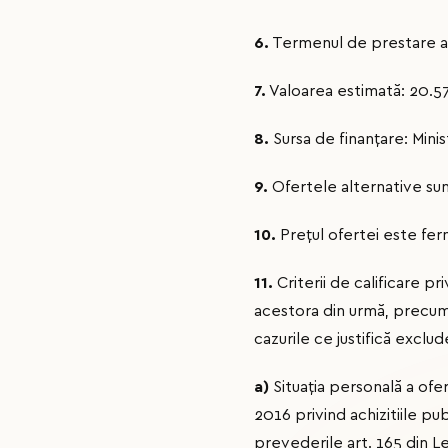
6.
Termenul de prestare a se
7.
Valoarea estimată: 20.57
8.
Sursa de finanţare: Minis
9.
Ofertele alternative sun
10.
Preţul ofertei este fer
11.
Criterii de calificare p
acestora din urmă, precum 
cazurile ce justifică exclud
a)
Situația personală a ofer
2016 privind achizitiile pu
prevederile art. 165 din Le