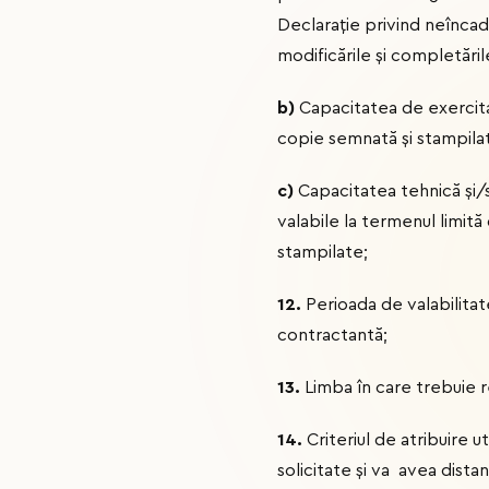
Declaraţie privind neîncadr
modificările şi completăril
b)
Capacitatea de exercitare
copie semnată și stampilată
c)
Capacitatea tehnică și/sa
valabile la termenul limită
stampilate;
12.
Perioada de valabilitat
contractantă;
13.
Limba în care trebuie 
14.
Criteriul de atribuire u
solicitate și va avea distan