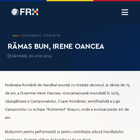
HANDBAL FEMININ
RĂMAS BUN, IRENE OANCEA
Sâmbătă, 22 iunie 2019
Federația Română de Handbal anunță cu tristețe decesul, la vârsta de 75
de ani, a Doamnei Irene Oancea, vicecampioană mondială în 1973,
câștigătoare a Campionatului, Cupei României, semifinalistă a Ligii
Campionilor cu echipa ”Rulmentul” Brașov, unde a evoluat peste 20 de
ani.
Mulțumim pentru performanță și pentru contribuția adusă handbalului