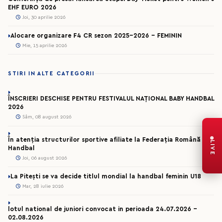
EHF EURO 2026
Joi, 30 aprilie 2026
Alocare organizare F4 CR sezon 2025-2026 - FEMININ
Mie, 15 aprilie 2026
STIRI IN ALTE CATEGORII
ÎNSCRIERI DESCHISE PENTRU FESTIVALUL NAȚIONAL BABY HANDBAL
2026
Sâm, 08 august 2026
În atenția structurilor sportive afiliate la Federația Română de
LIVE
Handbal
Joi, 06 august 2026
La Pitești se va decide titlul mondial la handbal feminin U18
Mar, 28 iulie 2026
lotul national de juniori convocat in perioada 24.07.2026 –
02.08.2026