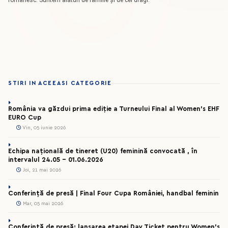
românesc. Suntem alături de familie și de cei dragi.
STIRI IN ACEEASI CATEGORIE
România va găzdui prima ediție a Turneului Final al Women’s EHF
EURO Cup
Vin, 05 iunie 2026
Echipa națională de tineret (U20) feminină convocată , în
intervalul 24.05 – 01.06.2026
Joi, 21 mai 2026
Conferință de presă | Final Four Cupa României, handbal feminin
Mar, 05 mai 2026
Conferință de presă: lansarea etapei Day Ticket pentru Women’s