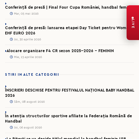
Conferință de presă | Final Four Cupa României, handbal feminin
Mar, 05 mai 2026
LIVE
Conferință de presă: lansarea etapei Day Ticket pentru Women’s
EHF EURO 2026
Joi, 30 aprilie 2026
Alocare organizare F4 CR sezon 2025-2026 - FEMININ
Mie, 15 aprilie 2026
STIRI IN ALTE CATEGORII
ÎNSCRIERI DESCHISE PENTRU FESTIVALUL NAȚIONAL BABY HANDBAL
2026
Sâm, 08 august 2026
În atenția structurilor sportive afiliate la Federația Română de
Handbal
Joi, 06 august 2026
La Pitești se va decide titlul mondial la handbal feminin U18