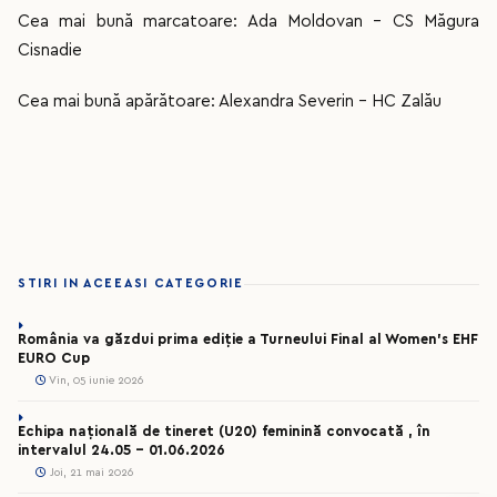
Cea mai bună marcatoare: Ada Moldovan - CS Măgura
Cisnadie
Cea mai bună apărătoare: Alexandra Severin - HC Zalău
STIRI IN ACEEASI CATEGORIE
România va găzdui prima ediție a Turneului Final al Women’s EHF
EURO Cup
Vin, 05 iunie 2026
Echipa națională de tineret (U20) feminină convocată , în
intervalul 24.05 – 01.06.2026
Joi, 21 mai 2026