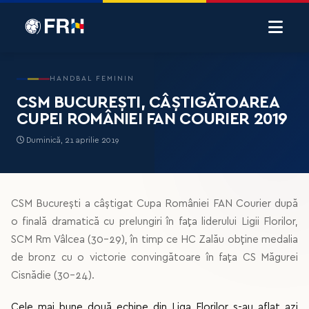
HANDBAL FEMININ
CSM BUCUREȘTI, CÂȘTIGĂTOAREA
CUPEI ROMÂNIEI FAN COURIER 2019
Duminică, 21 aprilie 2019
CSM București a câștigat Cupa României FAN Courier după
o finală dramatică cu prelungiri în fața liderului Ligii Florilor,
SCM Rm Vâlcea (30-29), în timp ce HC Zalău obține medalia
de bronz cu o victorie convingătoare în fața CS Măgurei
Cisnădie (30-24).
Cele mai bune două echipe din Liga Florilor s-au aflat azi