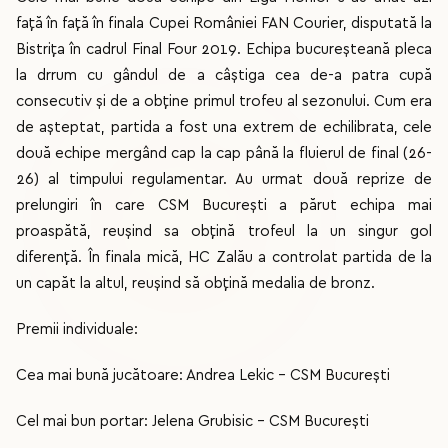
față în față în finala Cupei României FAN Courier, disputată la
Bistrița în cadrul Final Four 2019. Echipa bucureșteană pleca
la drrum cu gândul de a câștiga cea de-a patra cupă
consecutiv și de a obține primul trofeu al sezonului. Cum era
de așteptat, partida a fost una extrem de echilibrata, cele
două echipe mergând cap la cap până la fluierul de final (26-
26) al timpului regulamentar. Au urmat două reprize de
prelungiri în care CSM București a părut echipa mai
proaspătă, reușind sa obțină trofeul la un singur gol
diferență. În finala mică, HC Zalău a controlat partida de la
un capăt la altul, reușind să obțină medalia de bronz.
Premii individuale:
Cea mai bună jucătoare: Andrea Lekic - CSM București
Cel mai bun portar: Jelena Grubisic - CSM București