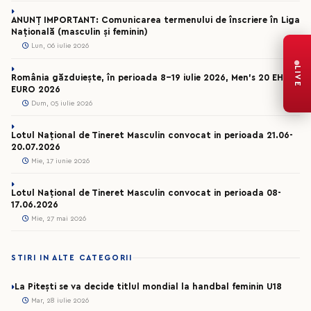
ANUNȚ IMPORTANT: Comunicarea termenului de înscriere în Liga
Națională (masculin și feminin)
Lun, 06 iulie 2026
LIVE
România găzduiește, în perioada 8-19 iulie 2026, Men’s 20 EHF
EURO 2026
Dum, 05 iulie 2026
Lotul Național de Tineret Masculin convocat in perioada 21.06-
20.07.2026
Mie, 17 iunie 2026
Lotul Național de Tineret Masculin convocat in perioada 08-
17.06.2026
Mie, 27 mai 2026
STIRI IN ALTE CATEGORII
La Pitești se va decide titlul mondial la handbal feminin U18
Mar, 28 iulie 2026