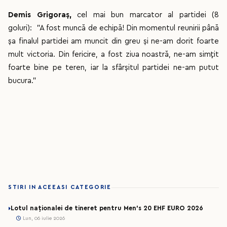
Demis Grigoraș,
cel mai bun marcator al partidei (8
goluri): "A fost muncă de echipă! Din momentul reunirii până
șa finalul partidei am muncit din greu și ne-am dorit foarte
mult victoria. Din fericire, a fost ziua noastră, ne-am simțit
foarte bine pe teren, iar la sfârșitul partidei ne-am putut
bucura."
STIRI IN ACEEASI CATEGORIE
Lotul naționalei de tineret pentru Men’s 20 EHF EURO 2026
Lun, 06 iulie 2026