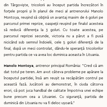
din Târgoviște, tricolorii au început partida încrezători în
forțele proprii și în planul de meci al antrenorului Manolo
Montoya, reușind să obțină un avantaj maxim de 6 goluri pe
parcursul primei reprize, oaspeții reușind pe finalul acesteia
să reducă diferența la 3 goluri. Cu toate acestea, pe
parcursul reprizei secunde, victoria nu a părut a fi pusă
nicicând sub semnul îndoielii, cele 5 goluri diferență de la
final, după un meci controlat, dându-le speranță tricolorilor
pentru partida ce va avea loc duminica aceasta în Lituania.
Manolo Montoya
, antrenor principal România: "Cred că am
dat totul pe teren. Am avut câteva probleme pe apărare la
începutul partidei, însă am reușit sa recăpătăm contrul pe
această fază. Jucătorii au demonstrat, în ciuda câtorva
erori, că pot juca handbal de calitate împotriva unei echipe
bune precum cea a Lituaniei. Cu siguranță, partida de
duminică din Lituania nu va fi deloc ușoară."