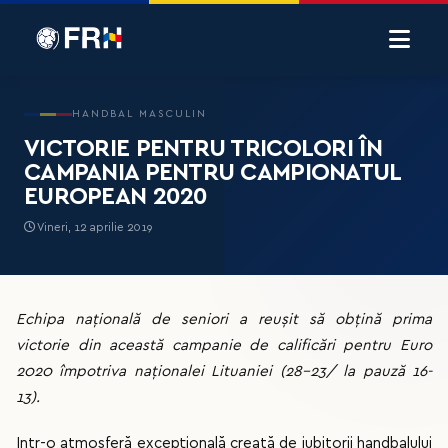
HANDBAL MASCULIN
VICTORIE PENTRU TRICOLORI ÎN
CAMPANIA PENTRU CAMPIONATUL
EUROPEAN 2020
Vineri, 12 aprilie 2019
Echipa națională de seniori a reușit să obțină prima
victorie din această campanie de calificări pentru Euro
2020 împotriva naționalei Lituaniei (28-23/ la pauză 16-
13).
Intr-o atmosferă excepțională creată de iubitorii handbalului