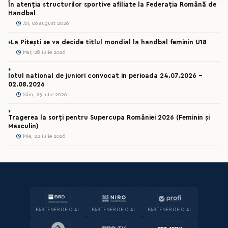
În atenția structurilor sportive afiliate la Federația Română de
Handbal
Joi, 06 august 2026
La Pitești se va decide titlul mondial la handbal feminin U18
Mar, 28 iulie 2026
lotul national de juniori convocat in perioada 24.07.2026 –
02.08.2026
Sâm, 25 iulie 2026
Tragerea la sorți pentru Supercupa României 2026 (Feminin și
Masculin)
Mie, 22 iulie 2026
PARTENER OFICIAL
PARTENER OFICIAL
PARTENER OFICIAL