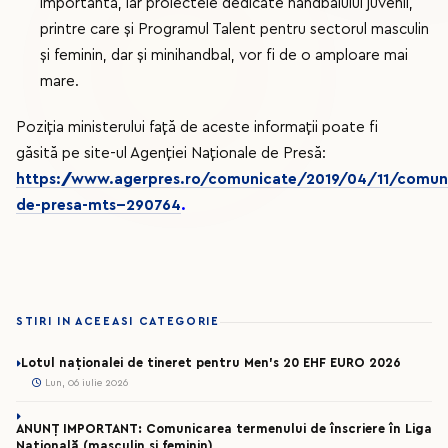
importantă, iar proiectele dedicate handbalului juvenil,
printre care și Programul Talent pentru sectorul masculin
și feminin, dar și minihandbal, vor fi de o amploare mai
mare.
Poziția ministerului față de aceste informații poate fi
găsită pe site-ul Agenției Naționale de Presă:
https://www.agerpres.ro/comunicate/2019/04/11/comun
de-presa-mts--290764
.
STIRI IN ACEEASI CATEGORIE
Lotul naționalei de tineret pentru Men’s 20 EHF EURO 2026
Lun, 06 iulie 2026
ANUNȚ IMPORTANT: Comunicarea termenului de înscriere în Liga
Națională (masculin și feminin)