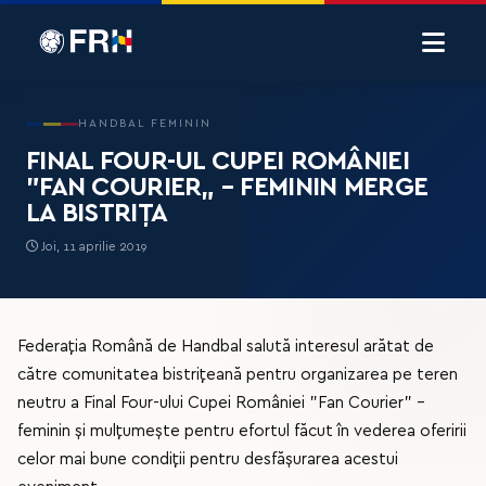
HANDBAL FEMININ
FINAL FOUR-UL CUPEI ROMÂNIEI
”FAN COURIER„ – FEMININ MERGE
LA BISTRIȚA
Joi, 11 aprilie 2019
Federația Română de Handbal salută interesul arătat de
către comunitatea bistrițeană pentru organizarea pe teren
neutru a Final Four-ului Cupei României ”Fan Courier” –
feminin și mulțumește pentru efortul făcut în vederea oferirii
celor mai bune condiții pentru desfășurarea acestui