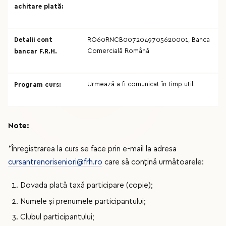
achitare plată:
Detalii cont
RO60RNCB0072049705620001, Banca
Comercială Română
bancar F.R.H.
Urmează a fi comunicat în timp util.
Program curs:
Note:
*Înregistrarea la curs se face prin e-mail la adresa
cursantrenoriseniori@frh.ro
care să conțină următoarele:
Dovada plată taxă participare (copie);
Numele și prenumele participantului;
Clubul participantului;