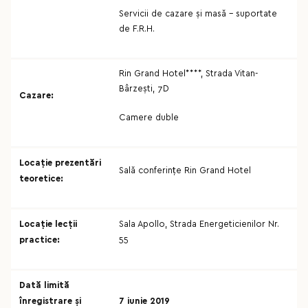
Servicii de cazare și masă – suportate
de F.R.H.
Rin Grand Hotel****, Strada Vitan-
Bârzești, 7D
Cazare:
Camere duble
Locație prezentări
Sală conferințe Rin Grand Hotel
teoretice:
Locație lecții
Sala Apollo, Strada Energeticienilor Nr.
55
practice:
Dată limită
înregistrare și
7 iunie 2019