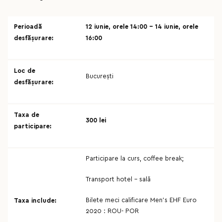
Perioadă
12 iunie, orele 14:00 – 14 iunie, orele
desfășurare:
16:00
Loc de
București
desfășurare:
Taxa de
300 lei
participare:
Participare la curs, coffee break;
Transport hotel – sală
Bilete meci calificare Men’s EHF Euro
Taxa include:
2020 : ROU- POR