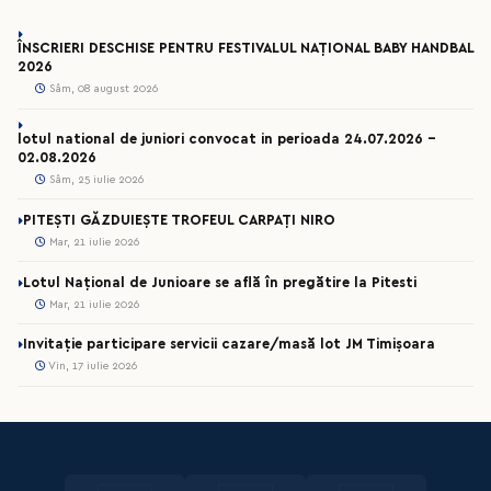
ÎNSCRIERI DESCHISE PENTRU FESTIVALUL NAȚIONAL BABY HANDBAL
2026
Sâm, 08 august 2026
lotul national de juniori convocat in perioada 24.07.2026 –
02.08.2026
Sâm, 25 iulie 2026
PITEȘTI GĂZDUIEȘTE TROFEUL CARPAȚI NIRO
Mar, 21 iulie 2026
Lotul Național de Junioare se află în pregătire la Pitesti
Mar, 21 iulie 2026
Invitație participare servicii cazare/masă lot JM Timișoara
Vin, 17 iulie 2026