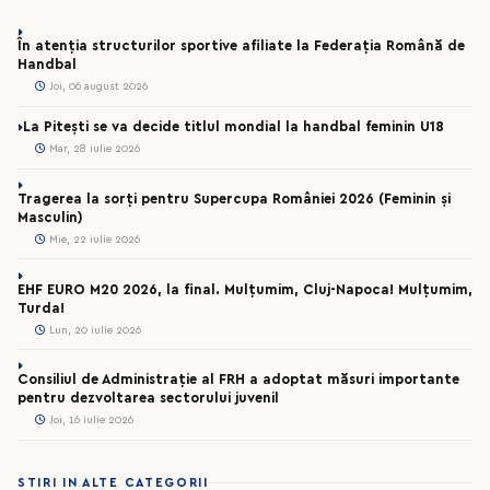
În atenția structurilor sportive afiliate la Federația Română de
Handbal
Joi, 06 august 2026
La Pitești se va decide titlul mondial la handbal feminin U18
Mar, 28 iulie 2026
Tragerea la sorți pentru Supercupa României 2026 (Feminin și
Masculin)
Mie, 22 iulie 2026
EHF EURO M20 2026, la final. Mulțumim, Cluj-Napoca! Mulțumim,
Turda!
Lun, 20 iulie 2026
Consiliul de Administrație al FRH a adoptat măsuri importante
pentru dezvoltarea sectorului juvenil
Joi, 16 iulie 2026
STIRI IN ALTE CATEGORII