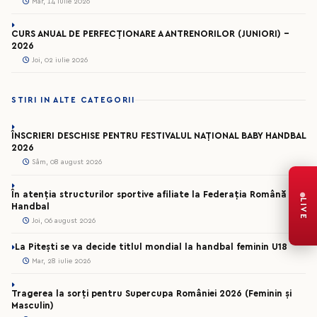
Mar, 14 iulie 2026
CURS ANUAL DE PERFECȚIONARE A ANTRENORILOR (JUNIORI) -
2026
Joi, 02 iulie 2026
STIRI IN ALTE CATEGORII
ÎNSCRIERI DESCHISE PENTRU FESTIVALUL NAȚIONAL BABY HANDBAL
2026
Sâm, 08 august 2026
În atenția structurilor sportive afiliate la Federația Română de
LIVE
Handbal
Joi, 06 august 2026
La Pitești se va decide titlul mondial la handbal feminin U18
Mar, 28 iulie 2026
Tragerea la sorți pentru Supercupa României 2026 (Feminin și
Masculin)