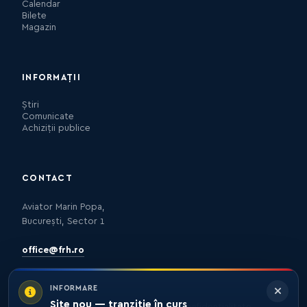
Calendar
Bilete
Magazin
INFORMAȚII
Știri
Comunicate
Achiziții publice
CONTACT
Aviator Marin Popa,
București, Sector 1
office@frh.ro
INFORMARE
Site nou — tranziție în curs
Protecția datelor
Politica de confidențialitate