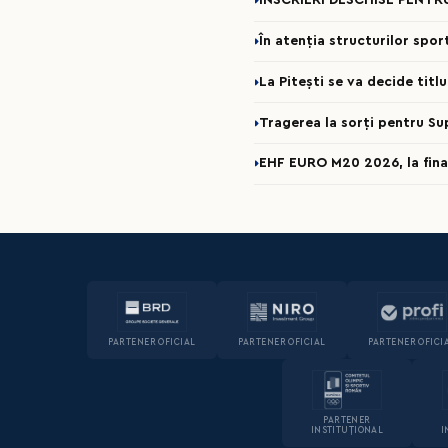
ÎNSCRIERI DESCHISE PENTR
În atenția structurilor spo
La Pitești se va decide titl
Tragerea la sorți pentru Su
EHF EURO M20 2026, la fina
PARTENER OFICIAL
PARTENER OFICIAL
PARTENER OFICI
PARTENER
INSTITUȚIONAL
I