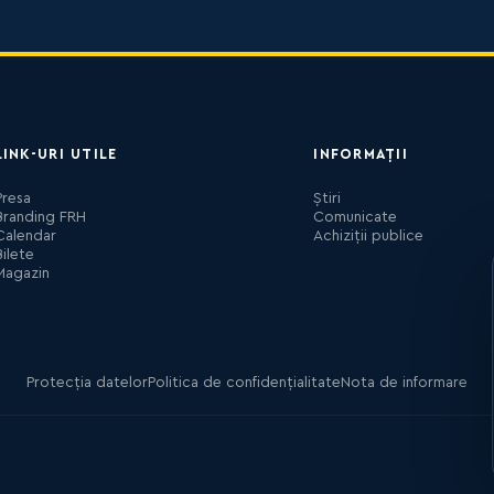
LINK-URI UTILE
INFORMAȚII
Presa
Știri
Branding FRH
Comunicate
Calendar
Achiziții publice
Bilete
Magazin
Protecția datelor
Politica de confidențialitate
Nota de informare