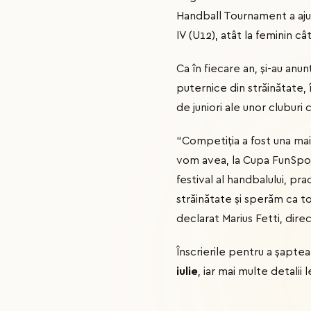
Handball Tournament a ajuns 
IV (U12), atât la feminin cât
Ca în fiecare an, și-au anu
puternice din străinătate, î
de juniori ale unor clubur
“Competiția a fost una mai
vom avea, la Cupa FunSport
festival al handbalului, pr
străinătate și sperăm ca to
declarat Marius Fetti, dire
Înscrierile pentru a șapt
iulie
, iar mai multe detalii