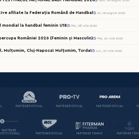
U FESTIVALUL NAȚIONAL BABY HANDBAL 2026
Sâm, 08 august 2026
rtive afiliate la Federația Română de Handbal
Joi, 06 august 2026
ul mondial la handbal feminin U18
Mar, 28 iulie 2026
percupa României 2026 (Feminin și Masculin)
Mie, 22 iulie 2026
l. Mulțumim, Cluj-Napoca! Mulțumim, Turda!
Lun, 20 iulie 2026
AL
PARTENER OFICIAL
PARTENER OFICIAL
PARTENER OFICIAL
P
PARTENER
NSTITUȚIONAL
PARTENER OFICIAL
PARTENER TEHNIC
PARTENER TEH