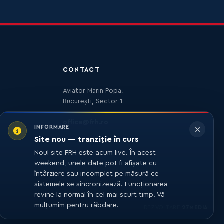
CONTACT
Aviator Marin Popa,
București, Sector 1
office@frh.ro
INFORMARE
Site nou — tranziție în curs
Noul site FRH este acum live. În acest
weekend, unele date pot fi afișate cu
întârziere sau incomplet pe măsură ce
sistemele se sincronizează. Funcționarea
revine la normal în cel mai scurt timp. Vă
mulțumim pentru răbdare.
DEZVOLTARE
27MEDIA