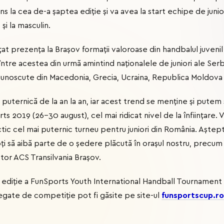
la cea de-a șaptea ediție și va avea la start echipe de juniori I 
 și la masculin.
nțat prezența la Brașov formații valoroase din handbalul juveni
ntre acestea din urmă amintind naționalele de juniori ale Serbiei
i cunoscute din Macedonia, Grecia, Ucraina, Republica Moldova 
 puternică de la an la an, iar acest trend se menține și pute
s 2019 (26-30 august), cel mai ridicat nivel de la înființare.
actic cel mai puternic turneu pentru juniori din România. Aștept
ți să aibă parte de o ședere plăcută în orașul nostru, precum ș
ctor ACS Transilvania Brașov.
ea ediție a FunSports Youth International Handball Tournamen
 legate de competiție pot fi găsite pe site-ul
funsportscup.ro