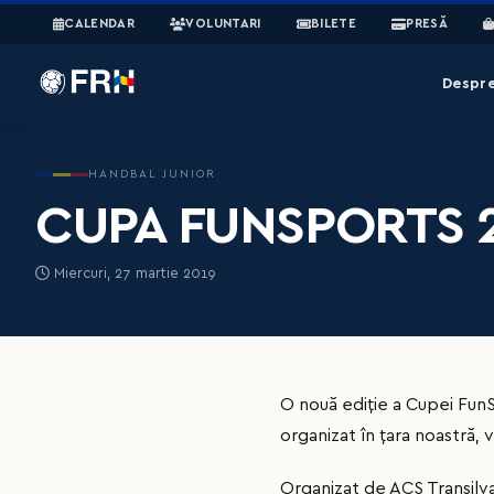
CALENDAR
VOLUNTARI
BILETE
PRESĂ
Despr
HANDBAL JUNIOR
CUPA FUNSPORTS 20
Miercuri, 27 martie 2019
O nouă ediție a Cupei FunS
organizat în țara noastră, 
Organizat de ACS Transilv