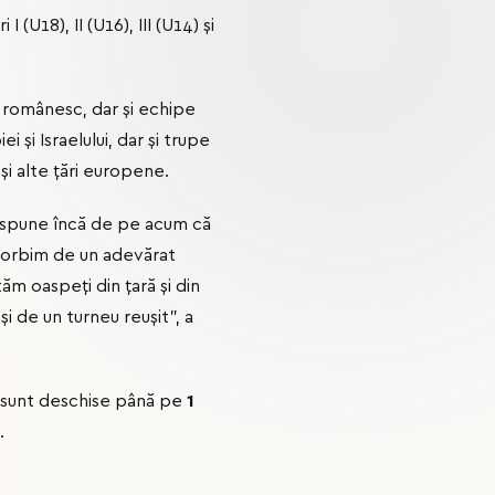
(U18), II (U16), III (U14) și
l românesc, dar și echipe
 și Israelului, dar și trupe
și alte țări europene.
m spune încă de pe acum că
 Vorbim de un adevărat
ăm oaspeți din țară și din
i de un turneu reușit”, a
t sunt deschise până pe
1
.