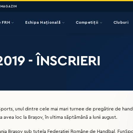
MAGAZIN
e FRH
Echipa Națională
Competiții
Cluburi
19 - ÎNSCRIERI
ports, unul dintre cele mai mari turnee de pregătire de handb
va avea loc la Brașov, în ultima săptămână a lunii august.
ania Brașov sub tutela Federației Române de Handbal, FunSpo