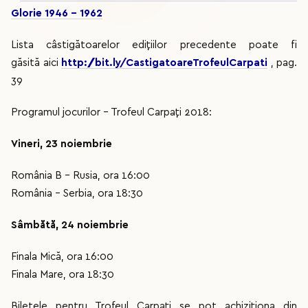
Glorie 1946 - 1962
Lista câstigătoarelor edițiilor precedente poate fi
găsită aici
http://bit.ly/CastigatoareTrofeulCarpati
, pag.
39
Programul jocurilor - Trofeul Carpați 2018:
Vineri, 23 noiembrie
România B – Rusia, ora 16:00
România – Serbia, ora 18:30
Sâmbătă, 24 noiembrie
Finala Mică, ora 16:00
Finala Mare, ora 18:30
Biletele pentru Trofeul Carpați se pot achiziționa din