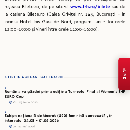
rețeaua Bilete.ro, de pe site-ul
www.frh.ro/bilete
sau de
la casieria Bilete.ro (Calea Griviței nr. 143, București - în
incinta Hotel Ibis Gara de Nord, program Luni - Joi orele
12:00-19:00 și Vineri între orele 12:00-16:00).
LIVE
STIRI IN ACEEASI CATEGORIE
România va găzdui prima ediție a Turneului Final al Women’s EHF
EURO Cup
Vin, 05 iunie 2026
Echipa națională de tineret (U20) feminină convocată , în
intervalul 24.05 – 01.06.2026
Joi, 21 mai 2026