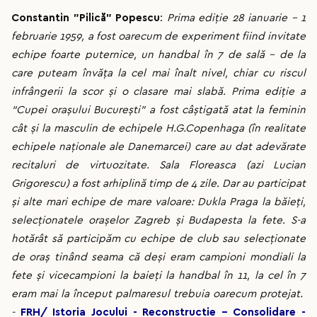
Constantin "Pilică" Popescu
:
Prima ediție 28 ianuarie – 1
februarie 1959, a fost oarecum de experiment fiind invitate
echipe foarte puternice, un handbal în 7 de sală – de la
care puteam învăța la cel mai înalt nivel, chiar cu riscul
infrângerii la scor şi o clasare mai slabă. Prima ediție a
“Cupei oraşului Bucureşti” a fost câştigată atat la feminin
cât şi la masculin de echipele H.G.Copenhaga (în realitate
echipele naționale ale Danemarcei) care au dat adevărate
recitaluri de virtuozitate. Sala Floreasca (azi Lucian
Grigorescu) a fost arhiplină timp de 4 zile. Dar au participat
şi alte mari echipe de mare valoare: Dukla Praga la băieți,
selecționatele oraşelor Zagreb şi Budapesta la fete. S-a
hotărât să participăm cu echipe de club sau selecționate
de oraş tinând seama că deşi eram campioni mondiali la
fete şi vicecampioni la baieți la handbal în 11, la cel în 7
eram mai la început palmaresul trebuia oarecum protejat.
-
FRH/ Istoria Jocului -
Reconstructie - Consolidare -