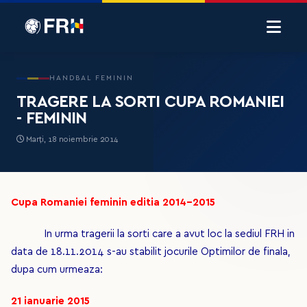
HANDBAL FEMININ
TRAGERE LA SORTI CUPA ROMANIEI
- FEMININ
Marți, 18 noiembrie 2014
Cupa Romaniei feminin editia 2014-2015
In urma tragerii la sorti care a avut loc la sediul FRH in
data de 18.11.2014 s-au stabilit jocurile Optimilor de finala,
dupa cum urmeaza:
21 ianuarie 2015