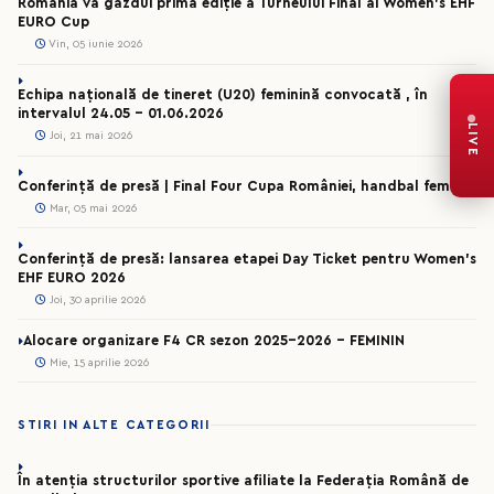
România va găzdui prima ediție a Turneului Final al Women’s EHF
EURO Cup
Vin, 05 iunie 2026
Echipa națională de tineret (U20) feminină convocată , în
intervalul 24.05 – 01.06.2026
LIVE
Joi, 21 mai 2026
Conferință de presă | Final Four Cupa României, handbal feminin
Mar, 05 mai 2026
Conferință de presă: lansarea etapei Day Ticket pentru Women’s
EHF EURO 2026
Joi, 30 aprilie 2026
Alocare organizare F4 CR sezon 2025-2026 - FEMININ
Mie, 15 aprilie 2026
STIRI IN ALTE CATEGORII
În atenția structurilor sportive afiliate la Federația Română de