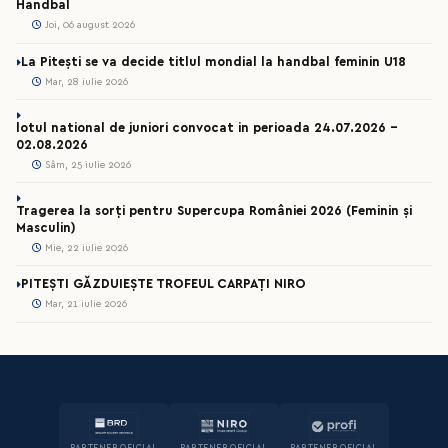
Handbal
Joi, 06 august 2026
La Pitești se va decide titlul mondial la handbal feminin U18
Mar, 28 iulie 2026
lotul national de juniori convocat in perioada 24.07.2026 –
02.08.2026
Sâm, 25 iulie 2026
Tragerea la sorți pentru Supercupa României 2026 (Feminin și
Masculin)
Mie, 22 iulie 2026
PITEȘTI GĂZDUIEȘTE TROFEUL CARPAȚI NIRO
Mar, 21 iulie 2026