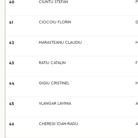
CIUNTU STEFAN
P
40
CIOCOIU FLORIN
D
41
MARASTEANU CLAUDIU
M
42
RATIU CATALIN
F
43
GIGIU CRISTINEL
M
44
VLANGAR LAVINIA
A
45
CHEREGI IOAN-RADU
A
46