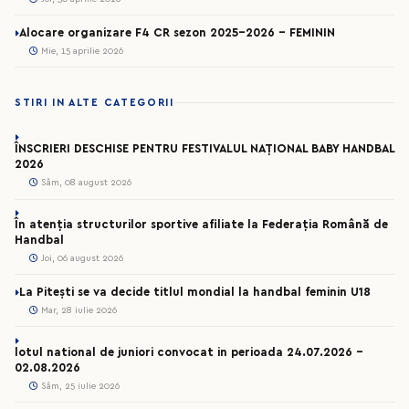
Alocare organizare F4 CR sezon 2025-2026 - FEMININ
Mie, 15 aprilie 2026
STIRI IN ALTE CATEGORII
ÎNSCRIERI DESCHISE PENTRU FESTIVALUL NAȚIONAL BABY HANDBAL
2026
Sâm, 08 august 2026
În atenția structurilor sportive afiliate la Federația Română de
Handbal
Joi, 06 august 2026
La Pitești se va decide titlul mondial la handbal feminin U18
Mar, 28 iulie 2026
lotul national de juniori convocat in perioada 24.07.2026 –
02.08.2026
Sâm, 25 iulie 2026