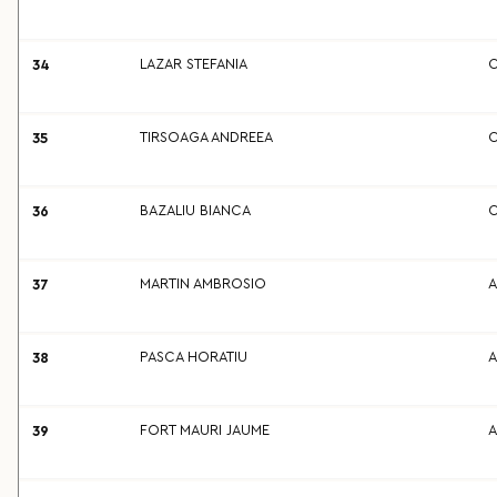
LAZAR STEFANIA
C
34
TIRSOAGA ANDREEA
C
35
BAZALIU BIANCA
C
36
MARTIN AMBROSIO
A
37
PASCA HORATIU
A
38
FORT MAURI JAUME
A
39