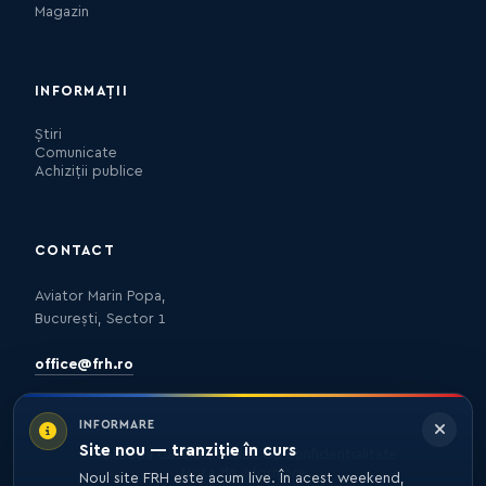
Magazin
INFORMAȚII
Știri
Comunicate
Achiziții publice
CONTACT
Aviator Marin Popa,
București, Sector 1
office@frh.ro
INFORMARE
Site nou — tranziție în curs
Protecția datelor
Politica de confidențialitate
Nota de informare
Noul site FRH este acum live. În acest weekend,