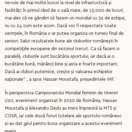
nevoie de mai multe lucruri la nivel de infrastuctură și
facilități: în primul rând de o sală mare, de 15.000 de locuri,
mai ales că ne gândim să facem un mondial cu 32 de echipe,
nu cu 24 cum este acum. Dacă vor fi respectate toate
cerințele, în România s-ar putea organiza un turneu final de
seniori. Salut rezultatele bune ale cluburilor românești în
competițiile europene din sezonul trecut. Ca să facem o
paralelă, cluburile sunt bucătăria sportului, iar dacă ai o
bucătărie bună, mănânci bine și asta e foarte important.
Dacă ai cluburi puternice, crește și valoarea echipelor
naționale" , a spus Hassan Moustafa, președintele IHF.
În perspectiva Campionatului Mondial feminin de tineret
U20, eveniment organizat în 2020 de România, Hassan
Moustafa și Alexandru Dedu au mers împreună la MTS și
COSR, iar cele două foruri tutelare ale sportului românesc
și-au dat girul pentru buna organizare a acestui eveniment
major.