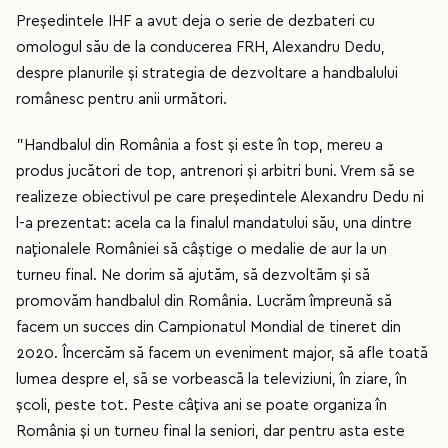
Președintele IHF a avut deja o serie de dezbateri cu
omologul său de la conducerea FRH, Alexandru Dedu,
despre planurile și strategia de dezvoltare a handbalului
românesc pentru anii următori.
"Handbalul din România a fost și este în top, mereu a
produs jucători de top, antrenori și arbitri buni. Vrem să se
realizeze obiectivul pe care președintele Alexandru Dedu ni
l-a prezentat: acela ca la finalul mandatului său, una dintre
naționalele României să câștige o medalie de aur la un
turneu final. Ne dorim să ajutăm, să dezvoltăm și să
promovăm handbalul din România. Lucrăm împreună să
facem un succes din Campionatul Mondial de tineret din
2020. Încercăm să facem un eveniment major, să afle toată
lumea despre el, să se vorbească la televiziuni, în ziare, în
școli, peste tot. Peste câțiva ani se poate organiza în
România și un turneu final la seniori, dar pentru asta este