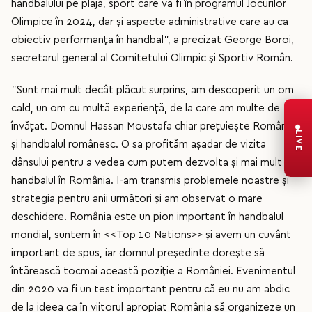
handbalului pe plajă, sport care va fi în programul Jocurilor
Olimpice în 2024, dar și aspecte administrative care au ca
obiectiv performanța în handbal", a precizat George Boroi,
secretarul general al Comitetului Olimpic și Sportiv Român.
"Sunt mai mult decât plăcut surprins, am descoperit un om
cald, un om cu multă experiență, de la care am multe de
învățat. Domnul Hassan Moustafa chiar prețuiește România
LIVE
și handbalul românesc. O sa profităm așadar de vizita
dânsului pentru a vedea cum putem dezvolta și mai mult
handbalul în România. I-am transmis problemele noastre și
strategia pentru anii următori și am observat o mare
deschidere. România este un pion important în handbalul
mondial, suntem în <<Top 10 Nations>> și avem un cuvânt
important de spus, iar domnul președinte dorește să
întărească tocmai această poziție a României. Evenimentul
din 2020 va fi un test important pentru că eu nu am abdic
de la ideea ca în viitorul apropiat România să organizeze un