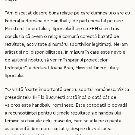
"Am discutat despre buna relație pe care dumnealui o are cu
Federația Română de Handbal și de parteneriatul pe care
Ministerul Tineretului și Sportului îl are cu FRH și am tras
concluzia că avem o relație comună corectă bazată pe
rezultate, activitate și numărul sportivilor legitimați. Ne-am
arătat și noi disponibilitatea, în măsura în care este nevoie
de ajutorul nostru, să venim în sprijinul proiectelor
federației", a declarat Ioana Bran, Ministrul Tineretului și
Sportului.
"O vizită foarte importantă pentru sportul românesc. Vizita
președintelui IHF la București arată încă o dată cât de
valoros este handbalul românesc. Este totodată o dovadă
a recunoștiinței pentru ultimele rezultate ale handbalului
feminin și chiar ale celui masculin, care se află pe o pantă
ascendentă. Am mai discutat și despre dezvoltarea