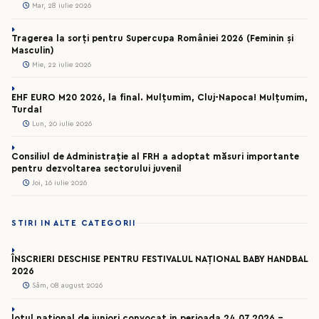
Mar, 28 iulie 2026
Tragerea la sorți pentru Supercupa României 2026 (Feminin și
Masculin)
Mie, 22 iulie 2026
EHF EURO M20 2026, la final. Mulțumim, Cluj-Napoca! Mulțumim,
Turda!
Lun, 20 iulie 2026
Consiliul de Administrație al FRH a adoptat măsuri importante
pentru dezvoltarea sectorului juvenil
Joi, 16 iulie 2026
STIRI IN ALTE CATEGORII
ÎNSCRIERI DESCHISE PENTRU FESTIVALUL NAȚIONAL BABY HANDBAL
2026
Sâm, 08 august 2026
lotul national de juniori convocat in perioada 24.07.2026 –