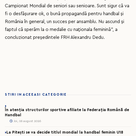
Campionat Mondial de seniori sau senioare. Sunt sigur că va
fi o desfășurare ok, o bună propagandă pentru handbal și
România în general, un succes per ansamblu. Nu ascund și
faptul că sperăm la o medalie cu naționala feminină", a
concluzionat președintele FRH Alexandru Dedu.
STIRI IN ACEEASI CATEGORIE
În atenția structurilor sportive afiliate la Federația Română de
Handbal
Joi, 06 august 2026
La Pitești se va decide titlul mondial la handbal feminin U18