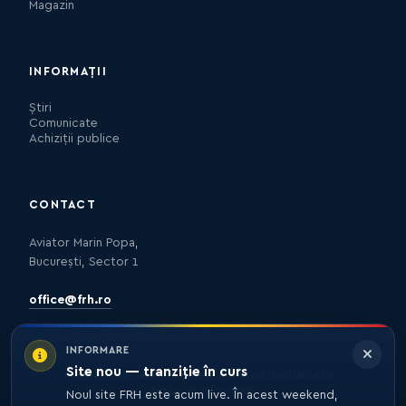
Magazin
INFORMAȚII
Știri
Comunicate
Achiziții publice
CONTACT
Aviator Marin Popa,
București, Sector 1
office@frh.ro
INFORMARE
Site nou — tranziție în curs
Protecția datelor
Politica de confidențialitate
Nota de informare
Noul site FRH este acum live. În acest weekend,