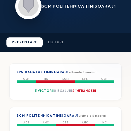
SCM POLITEHNICA TIMISOARA J1
PREZENTARE
LOTURI
LPS BANATUL TIMISOARA J1
ultimele 5 meciuri
CSM
HC
SCM
LPS
CSM
3 VICTORII
0 EGALURI
2 ÎNFRÂNGERI
SCM POLITEHNICA TIMISOARA J1
ultimele 5 meciuri
ACS
AHC
CSS
AHC
HC