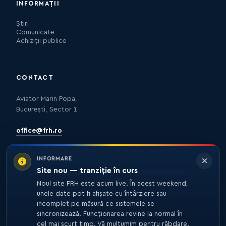
INFORMAȚII
Știri
Comunicate
Achiziții publice
CONTACT
Aviator Marin Popa,
București, Sector 1
office@frh.ro
INFORMARE
Site nou — tranziție în curs
Protecția datelor
Politica de confidențialitate
Nota de informare
Noul site FRH este acum live. În acest weekend,
unele date pot fi afișate cu întârziere sau
incomplet pe măsură ce sistemele se
sincronizează. Funcționarea revine la normal în
© 2026 FRH. TOATE DREPTURILE REZERVATE.
DEZVOLTARE
27MEDIA
cel mai scurt timp. Vă mulțumim pentru răbdare.