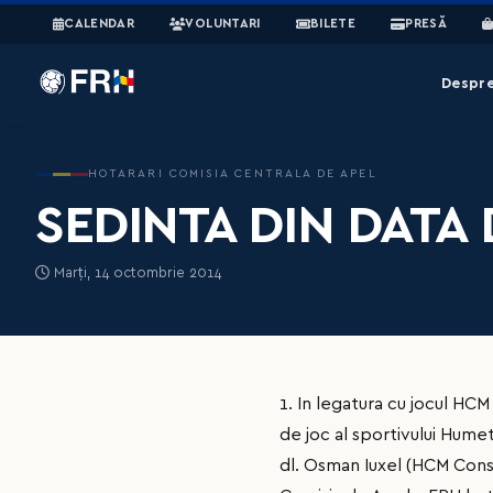
CALENDAR
VOLUNTARI
BILETE
PRESĂ
Despr
HOTARARI COMISIA CENTRALA DE APEL
SEDINTA DIN DATA D
Marți, 14 octombrie 2014
1. In legatura cu jocul HC
de joc al sportivului Humet
dl. Osman Iuxel (HCM Cons