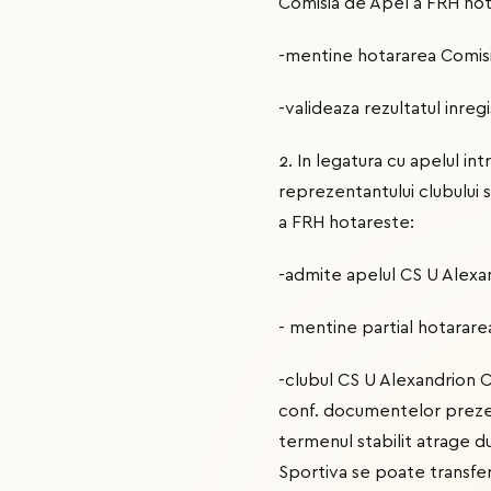
Comisia de Apel a FRH hot
-mentine hotararea Comisie
-valideaza rezultatul inreg
2. In legatura cu apelul in
reprezentantului clubului
a FRH hotareste:
-admite apelul CS U Alexan
- mentine partial hotarare
-clubul CS U Alexandrion Cl
conf. documentelor prezen
termenul stabilit atrage dup
Sportiva se poate transfer