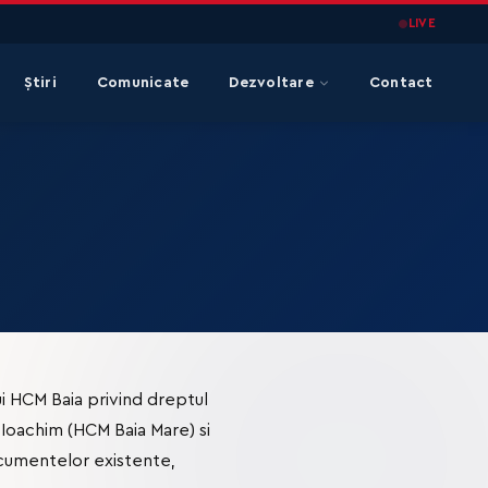
LIVE
Știri
Comunicate
Dezvoltare
Contact
ui HCM Baia privind dreptul
e Ioachim (HCM Baia Mare) si
ocumentelor existente,