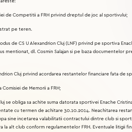
areste:
i de Competitii a FRH privind dreptul de joc al sportivului;
istrat pe teren.
trodus de CS U Alexandrion Cluj (LNF) privind pe sportiva Enac
 sus mentionat, dl. Cosmin Salajan si pe baza documentelor p
drion Cluj privind acordarea restantelor financiare fata de spo
a Comisiei de Memorii a FRH;
uj se obliga sa achite suma datorata sportivei Enache Cristina
tate cu termen de achitare 30.10.2014. Neachitarea restant
a sine incetarea valabilitatii contractului dintre club si sporti
a la alt club conform regulamentelor FRH. Eventuale litigii fi