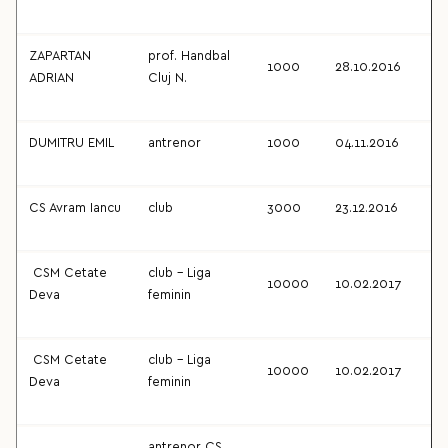
ZAPARTAN
prof. Handbal
1000
28.10.2016
ADRIAN
Cluj N.
DUMITRU EMIL
antrenor
1000
04.11.2016
CS Avram Iancu
club
3000
23.12.2016
CSM Cetate
club - Liga
10000
10.02.2017
Deva
feminin
CSM Cetate
club - Liga
10000
10.02.2017
Deva
feminin
antrenor CS