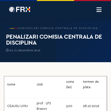
COMUNICARI COMISIA CENTRALA DE DISCIPLINA
PENALIZARI COMISIA CENTRALA DE
DISCIPLINA
Joi, 01 decembrie 2016
suma
termen de
nume
club
(lei)
plata
prof. LPS
CEAUSU LIVIU
500
28.10.2016
Brasov