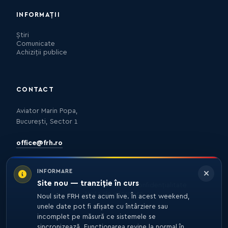
INFORMAȚII
Știri
Comunicate
Achiziții publice
CONTACT
Aviator Marin Popa,
București, Sector 1
office@frh.ro
INFORMARE
Site nou — tranziție în curs
Protecția datelor
Politica de confidențialitate
Nota de informare
Noul site FRH este acum live. În acest weekend,
unele date pot fi afișate cu întârziere sau
incomplet pe măsură ce sistemele se
sincronizează. Funcționarea revine la normal în